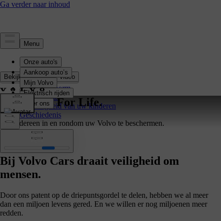
Veiligheid
Bekijk de volledige video
Overzicht
Veiligheidsnorm
Technologie
Veiligheid. For Life.
De veiligheid van uw kinderen
Geschiedenis
Om iedereen in en rondom uw Volvo te beschermen.
Sinds 1927
Bij Volvo Cars draait veiligheid om
mensen.
Door ons patent op de driepuntsgordel te delen, hebben we al meer
dan een miljoen levens gered. En we willen er nog miljoenen meer
redden.