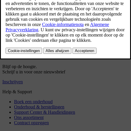
plannen
Vooraf ingevulde contactgegevens
Vooraf ingevulde VIN-gegevens (indien van
toepassing)
Sneller inplannen
Inloggen