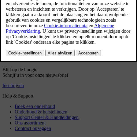
plannen
Vooraf ingevulde contactgegevens
Vooraf ingevulde VIN-gegevens (indien van
toepassing)
Sneller inplannen
Inloggen