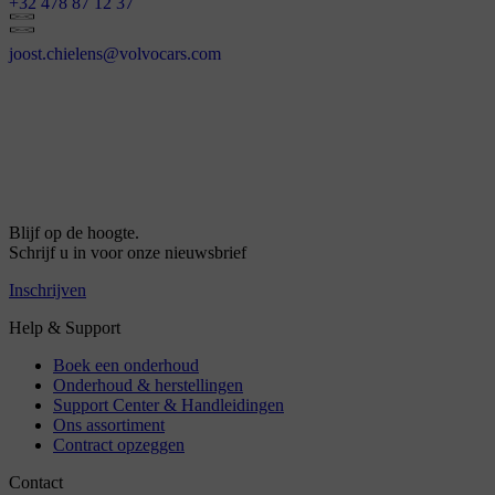
+32 478 87 12 37
joost.chielens@volvocars.com