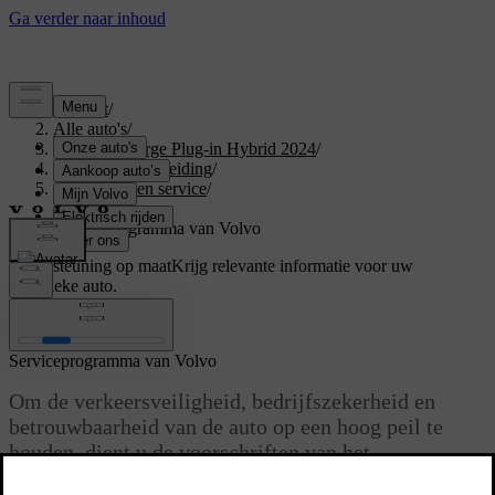
Support
/
Alle auto's
/
XC40 Recharge Plug-in Hybrid 2024
/
Gebruikershandleiding
/
Onderhoud en service
/
Service
/
Serviceprogramma van Volvo
Ondersteuning op maat
Krijg relevante informatie voor uw
specifieke auto.
Inloggen
Serviceprogramma van Volvo
Om de verkeersveiligheid, bedrijfszekerheid en
betrouwbaarheid van de auto op een hoog peil te
houden, dient u de voorschriften van het
Serviceprogramma van Volvo op te volgen zoals die