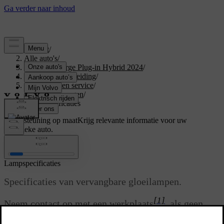
Support
/
Alle auto's
/
XC40 Recharge Plug-in Hybrid 2024
/
Gebruikershandleiding
/
Onderhoud en service
/
Lamp vervangen
/
Lampspecificaties
Ondersteuning op maat
Krijg relevante informatie voor uw
specifieke auto.
Inloggen
Lampspecificaties
Specificaties van vervangbare gloeilampen.
[1]
Neem contact op met een werkplaats
, als geen
gloeilampen maar andere lampen defect raken. Bij