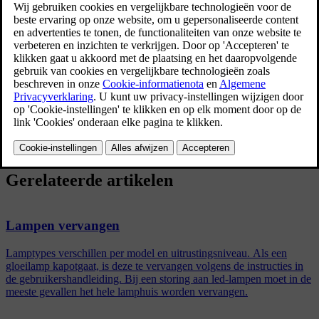
[2]
een storing aan led
-lampen moet in de meeste
gevallen het hele lamphuis worden vervangen.
Bijgewerkt 16/03/2023
[3]
Functie
Type
W
Richtingaanwijzers achter
24
PY24W
Remlichten
21
H21W LL
Mistachterlicht
21
H21W LL
Gerelateerde artikelen
Lampen vervangen
Lamptypes verschillen per model en uitrustingsniveau. Als een
gloeilamp kapotgaat, is deze te vervangen volgens de instructies in
de gebruikershandleiding. Bij een storing aan led-lampen moet in de
meeste gevallen het hele lamphuis worden vervangen.