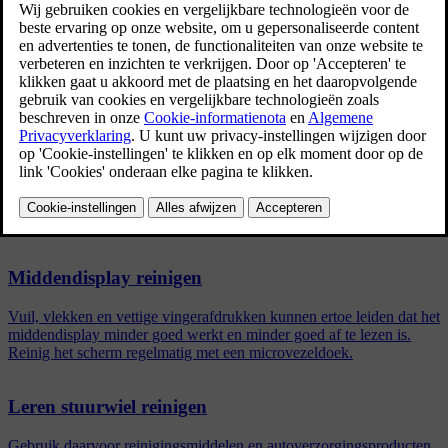
meteen. Het is belangrijk te stofzuigen voordat u een
reinigingsmiddel gebruikt.
Bijgewerkt 16/03/2023
Gebruik water en een synthetisch wasmiddel en in het bijzonder het
textielreinigingsmiddel dat bij erkende Volvo-dealers verkrijgbaar is.
Zorg dat de gordel droog is, voordat deze weer wordt opgerold.
Gerelateerde artikelen
Middendisplay reinigen
Vuil, vlekken en vettige vingerafdrukken kunnen ertoe leiden dat het
middendisplay minder goed werkt en minder goed af te lezen is.
Reinig het scherm regelmatig met een microvezeldoek.
Leren stuurwiel reinigen
Gebruik daarvoor reinigingsmiddelen en autoverzorgingsproducten