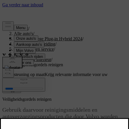
Support
/
Alle auto's
/
XC40 Recharge Plug-in Hybrid 2024
/
Gebruikershandleiding
/
Onderhoud en service
/
Verzorging
/
Reiniging interieur
/
Veiligheidsgordels reinigen
Ondersteuning op maat
Krijg relevante informatie voor uw
specifieke auto.
Inloggen
Veiligheidsgordels reinigen
Gebruik daarvoor reinigingsmiddelen en
autoverzorgingsproducten die door Volvo worden
aanbevolen. Reinig regelmatig en behandel vlekken