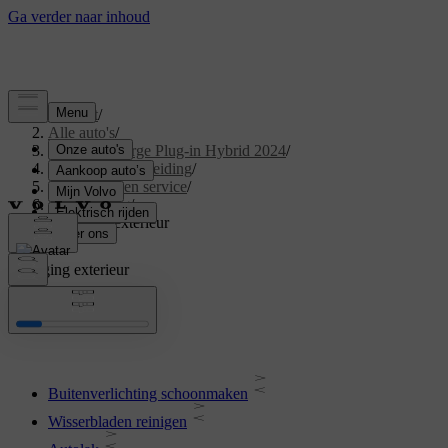
Support
/
Alle auto's
/
XC40 Recharge Plug-in Hybrid 2024
/
Gebruikershandleiding
/
Onderhoud en service
/
Verzorging
/
Reiniging exterieur
Reiniging exterieur
Buitenverlichting schoonmaken
Wisserbladen reinigen