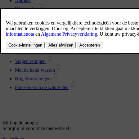
Autolak
Kleurcodes
Geringe lakschade herstellen
Exterieur schoonmaken
Roestwering
Automatische wasstraat
Kunststof en rubber sieronderdelen exterieur reinigen
Velgen reinigen
Met de hand wassen
Hogedrukreinigers
Poetsen en in de was zetten