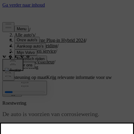
Support
/
Alle auto's
/
XC40 Recharge Plug-in Hybrid 2024
/
Gebruikershandleiding
/
Onderhoud en service
/
Verzorging
/
Reiniging exterieur
/
Roestwering
Ondersteuning op maat
Krijg relevante informatie voor uw
specifieke auto.
Inloggen
Roestwering
De auto is voorzien van corrosiewering.
Bijgewerkt 16/03/2023
Voor de carrosserie bestaat de corrosiewering uit metallische,