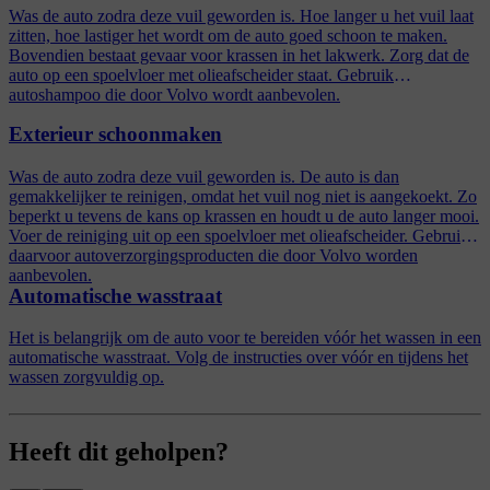
Was de auto zodra deze vuil geworden is. Hoe langer u het vuil laat
zitten, hoe lastiger het wordt om de auto goed schoon te maken.
Bovendien bestaat gevaar voor krassen in het lakwerk. Zorg dat de
auto op een spoelvloer met olieafscheider staat. Gebruik
autoshampoo die door Volvo wordt aanbevolen.
Exterieur schoonmaken
Was de auto zodra deze vuil geworden is. De auto is dan
gemakkelijker te reinigen, omdat het vuil nog niet is aangekoekt. Zo
beperkt u tevens de kans op krassen en houdt u de auto langer mooi.
Voer de reiniging uit op een spoelvloer met olieafscheider. Gebruik
daarvoor autoverzorgingsproducten die door Volvo worden
aanbevolen.
Automatische wasstraat
Het is belangrijk om de auto voor te bereiden vóór het wassen in een
automatische wasstraat. Volg de instructies over vóór en tijdens het
wassen zorgvuldig op.
Heeft dit geholpen?