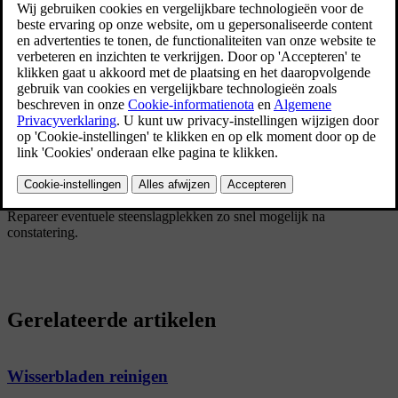
beschermende lagen op de plaat, een hoogkwalitatief lakproces,
tegen corrosie beschermde en minimale plaatoverlappingen, evenals
afschermende kunststof componenten, slijtagebescherming en
aanvullende roestwerende vloeistof op kwetsbare plaatsen. In het
chassis zijn de kwetsbare delen van de wielophanging uitgevoerd in
corrosiebestendig aluminiummateriaal.
Controleren en onderhouden
De corrosiewering van de auto hoeft normaal gesproken niet
onderhouden te worden, maar door de auto schoon te houden,
beperkt u het risico van roestvorming. Gebruik geen sterk basische
of zure reinigingsvloeistoffen op glanzende sieronderdelen.
Repareer eventuele steenslagplekken zo snel mogelijk na
constatering.
Gerelateerde artikelen
Wisserbladen reinigen