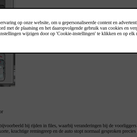
or
voorbeeld bij rijden in files, waarbij veranderingen bij de voorliggers
 korte, krachtige remingreep en de auto stopt normaal gesproken precies