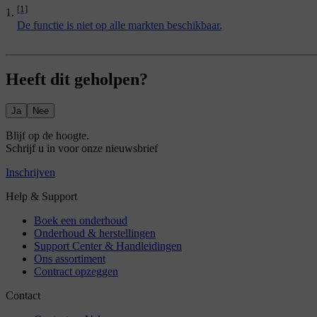
[1]
De functie is niet op alle markten beschikbaar.
Heeft dit geholpen?
Ja
Nee