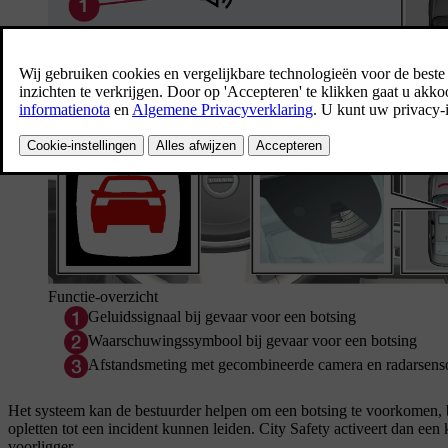
Functie-overzicht
Geluidssignaal bij gevaar voor een botsing
Waarschuwingssymbool bij gevaar voor een botsing
Afstandsmeting met gecombineerde camera en radarsens
Het systeem kan de bestuurder helpen om een botsing te voorkomen, bij
opletten tot een incident kunnen leiden. City Safety activeert dan een
voorligger.