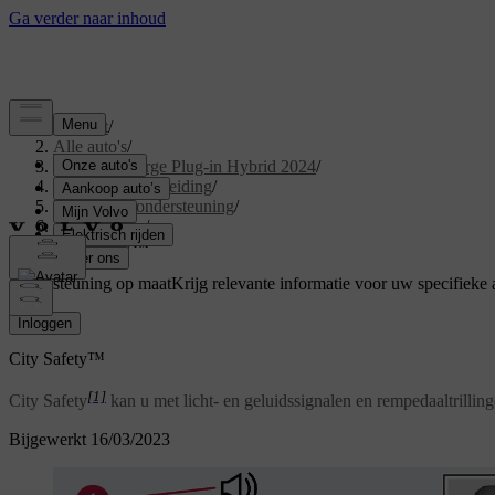
Support
/
Alle auto's
/
XC40 Recharge Plug-in Hybrid 2024
/
Gebruikershandleiding
/
Bestuurdersondersteuning
/
City Safety
/
City Safety™
Ondersteuning op maat
Krijg relevante informatie voor uw specifieke 
Inloggen
City Safety™
[1]
City Safety
kan u met licht- en geluidssignalen en rempedaaltrilling
Bijgewerkt 16/03/2023