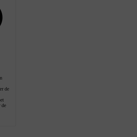
em
er de
et
r de