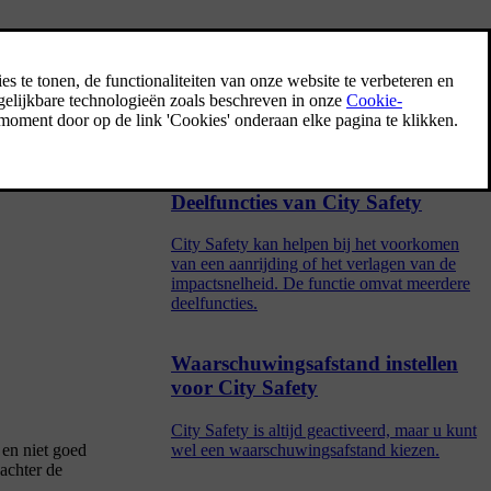
Rijhulpsystemen
De auto is voorzien van verschillende
rijhulpsystemen die u in verschillende
situaties actief of passief kunnen helpen.
Deelfuncties van City Safety
City Safety kan helpen bij het voorkomen
van een aanrijding of het verlagen van de
impactsnelheid. De functie omvat meerdere
deelfuncties.
Waarschuwingsafstand instellen
voor City Safety
City Safety is altijd geactiveerd, maar u kunt
wel een waarschuwingsafstand kiezen.
 en niet goed
 achter de