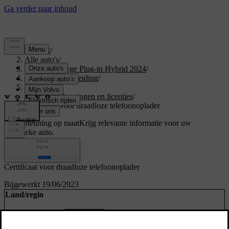
Support
/
Alle auto's
/
XC40 Recharge Plug-in Hybrid 2024
/
Gebruikershandleiding
/
Uw Volvo
/
Typegoedkeuringen en licenties
/
Certificaat voor draadloze telefoonoplader
Ondersteuning op maat
Krijg relevante informatie voor uw
specifieke auto.
Inloggen
Certificaat voor draadloze telefoonoplader
Bijgewerkt 19/06/2023
Land/regio