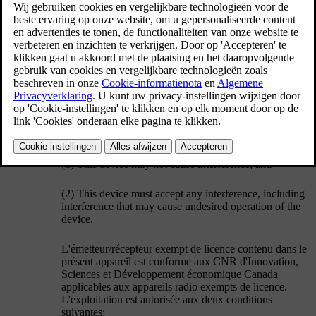
Argentinië:
This device contains licence-exempt
transmitter(s)/receiver(s) that comply with Innovation,
Science and Economic Development Canada's licence-
exempt RSS(s). Operation is subject to the following
two conditions:
(1) This device may not cause interference; and
(2) This device must accept any interference, including
interference that may cause undesired operation of the
device.
L'émetteur/récepteur exempt de licence contenu dans le
présent appareil est conforme aux CNR d'Innovation,
Sciences et Développement économique Canada
applicables aux appareils radio exempts de licence.
L'exploitation est autorisée aux deux conditions
suivantes: