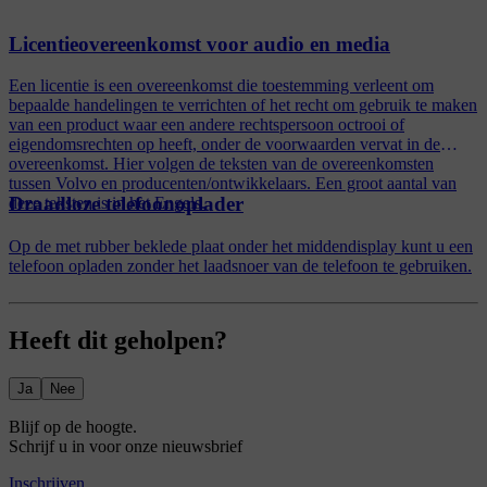
Licentieovereenkomst voor audio en media
Een licentie is een overeenkomst die toestemming verleent om
bepaalde handelingen te verrichten of het recht om gebruik te maken
van een product waar een andere rechtspersoon octrooi of
eigendomsrechten op heeft, onder de voorwaarden vervat in de
overeenkomst. Hier volgen de teksten van de overeenkomsten
tussen Volvo en producenten/ontwikkelaars. Een groot aantal van
Draadloze telefoonoplader
deze teksten is in het Engels.
Op de met rubber beklede plaat onder het middendisplay kunt u een
telefoon opladen zonder het laadsnoer van de telefoon te gebruiken.
Heeft dit geholpen?
Ja
Nee