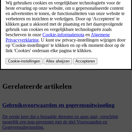
persoonsgegevens. Het doel is om huidige, voormalige en potentiële
klanten een algemeen inzicht te geven in:
de omstandigheden waarin we uw persoonsgegevens verzamelen
en gebruiken;
de soorten persoonsgegevens die we verzamelen;
de redenen waarom we uw persoonsgegevens verzamelen;
de manier waarop we met uw persoonsgegevens omgaan.
Zie de supportinformatie op
volvocars.com
voor meer informatie
over de policy.
Gerelateerde artikelen
Gebruiksvoorwaarden en gegevensuitwisseling
De eerste keer dat u bepaalde diensten en apps start, verschijnt
mogelijk een pop-upvenster met de titel Voorwaarden en
Gegevensuitwisseling.