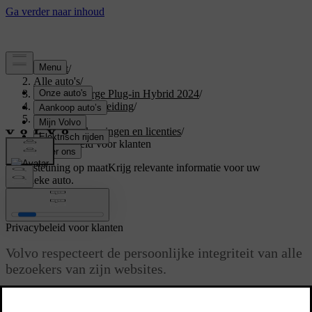
Support
/
Alle auto's
/
XC40 Recharge Plug-in Hybrid 2024
/
Gebruikershandleiding
/
Uw Volvo
/
Typegoedkeuringen en licenties
/
Privacybeleid voor klanten
Ondersteuning op maat
Krijg relevante informatie voor uw
specifieke auto.
Inloggen
Privacybeleid voor klanten
Volvo respecteert de persoonlijke integriteit van alle
bezoekers van zijn websites.
Bijgewerkt 16/03/2023
Het privacybeleid geldt voor de verwerking van klant- en