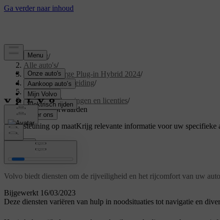
Support
/
Alle auto's
/
XC40 Recharge Plug-in Hybrid 2024
/
Gebruikershandleiding
/
Uw Volvo
/
Typegoedkeuringen en licenties
/
Servicevoorwaarden
Ondersteuning op maat
Krijg relevante informatie voor uw specifieke 
Inloggen
Servicevoorwaarden
Volvo biedt diensten om de rijveiligheid en het rijcomfort van uw aut
Bijgewerkt 16/03/2023
Deze diensten variëren van hulp in noodsituaties tot navigatie en dive