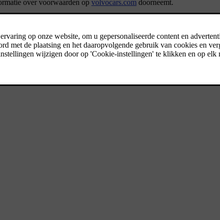
nformatie over voorwaarden op
volvocars.com
doorneemt.