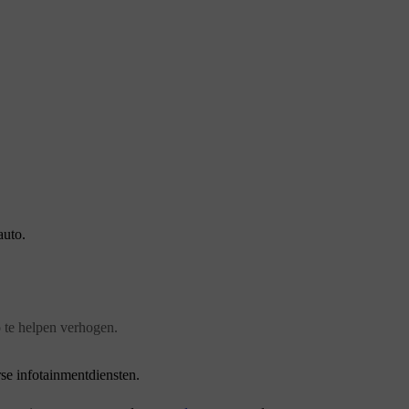
auto.
o te helpen verhogen.
rse infotainmentdiensten.