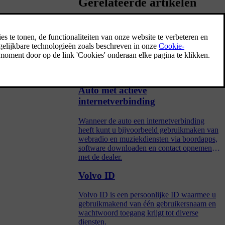
Gerelateerde artikelen
Apps downloaden
t worden.
Wanneer de auto een internetverbinding
heeft, kunt u ook nieuwe apps downloaden.
Auto met actieve
internetverbinding
Wanneer de auto een internetverbinding
heeft kunt u bijvoorbeeld gebruikmaken van
webradio en muziekdiensten via boordapps,
software downloaden en contact opnemen
met de dealer.
Volvo ID
Volvo ID is een persoonlijke ID waarmee u
gebruikmakend van één gebruikersnaam en
wachtwoord toegang krijgt tot diverse
diensten.