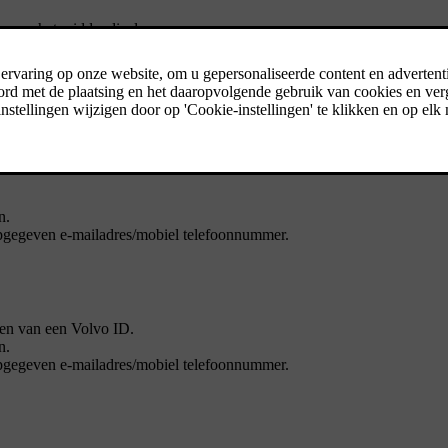
m van het middendisplay.
el telefoonnummer.
 opgegeven e-mailadres/mobiel telefoonnummer.
 geregistreerd voor de auto. De
Volvo ID
-diensten kunnen nu gebruik
[1]
foon
.
n.
 opgegeven e-mailadres/mobiel telefoonnummer.
eren van een Volvo ID.
n.
 opgegeven e-mailadres/mobiel telefoonnummer.