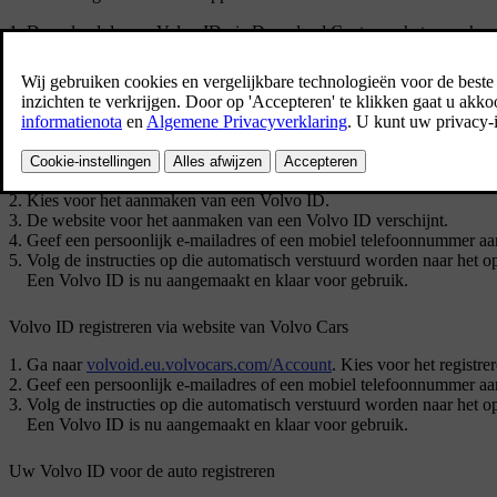
Download de app
Volvo ID
via
Download Center
op het appscher
Start de app en registreer een persoonlijk e-mailadres of een mobi
Volg de instructies op die automatisch verstuurd worden naar het
Er is daarmee een
Volvo ID
aangemaakt en het ID staat automatisch
Volvo ID registreren via de
Volvo Cars
-app
Download de nieuwste versie van de
Volvo Cars
-app naar uw tele
Kies voor het aanmaken van een
Volvo ID
.
De website voor het aanmaken van een Volvo ID verschijnt.
Geef een persoonlijk e-mailadres of een mobiel telefoonnummer aa
Volg de instructies op die automatisch verstuurd worden naar het
Een
Volvo ID
is nu aangemaakt en klaar voor gebruik.
Volvo ID registreren via website van Volvo Cars
Ga naar
volvoid.eu.volvocars.com/Account
. Kies voor het registr
Geef een persoonlijk e-mailadres of een mobiel telefoonnummer aa
Volg de instructies op die automatisch verstuurd worden naar het
Een
Volvo ID
is nu aangemaakt en klaar voor gebruik.
Uw
Volvo ID
voor de auto registreren