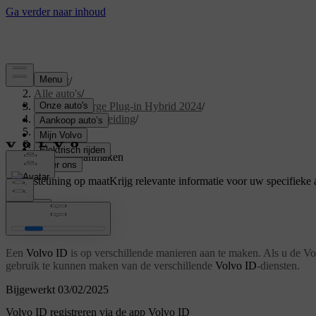
Support
/
Alle auto's
/
XC40 Recharge Plug-in Hybrid 2024
/
Gebruikershandleiding
/
Uw Volvo
/
Volvo ID
/
Volvo ID aanmaken
Ondersteuning op maat
Krijg relevante informatie voor uw specifieke 
Inloggen
Volvo ID aanmaken
Een
Volvo ID
is op verschillende manieren aan te maken. Als u de 
gebruik te kunnen maken van de verschillende
Volvo ID
-diensten.
Bijgewerkt 03/02/2025
Volvo ID registreren via de app Volvo ID