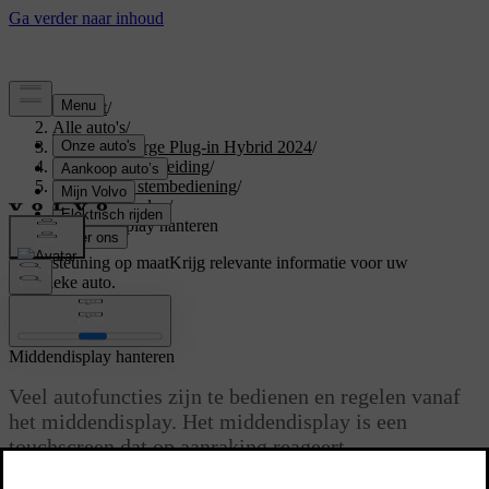
Support
/
Alle auto's
/
XC40 Recharge Plug-in Hybrid 2024
/
Gebruikershandleiding
/
Displays en stembediening
/
Middendisplay
/
Middendisplay hanteren
Ondersteuning op maat
Krijg relevante informatie voor uw
specifieke auto.
Inloggen
Middendisplay hanteren
Veel autofuncties zijn te bedienen en regelen vanaf
het middendisplay. Het middendisplay is een
touchscreen dat op aanraking reageert.
Bijgewerkt 16/03/2023