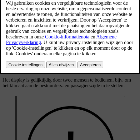
Touchscreenfunctie middendisplay gebruiken
Het scherm reageert op verschillende manieren bij slepen, vegen of
drukken. U kunt
bijv.
van het ene naar het andere scherm bladeren,
objecten markeren en scrollen in een lijst door het scherm op
verschillende manieren aan te raken.
Dankzij IR-stralen vlak boven het schermoppervlak kan het scherm
ook vingers op korte afstand vóór het scherm registreren. Deze
technologie maakt het mogelijk om het scherm ook te gebruiken als
u handschoenen aan hebt.
Het display is gelijktijdig door twee mensen te bedienen,
bijv.
om
het klimaat aan de bestuurders- en passagierszijde in te stellen.