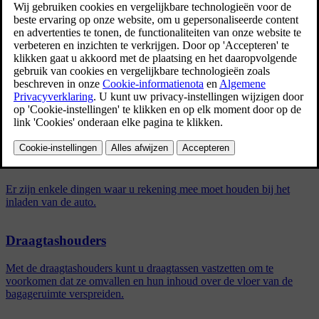
ontstaat een bijzonder grote bagageruimte. Gebruik
verankeringsogen of draagtashouders om de lading goed in positie te
houden. De hoedenplank is eenvoudig te verwijderen om ruimte te
maken voor volumineuze bagage.
Gerelateerde artikelen
Adviezen voor het vervoer van bagage
Er zijn enkele dingen waar u rekening mee moet houden bij het
inladen van de auto.
Draagtashouders
Met de draagtashouders kunt u draagtassen vastzetten om te
voorkomen dat ze omvallen en hun inhoud over de vloer van de
bagageruimte verspreiden.