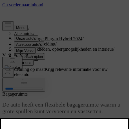
Support
/
Alle auto's
/
XC40 Recharge Plug-in Hybrid 2024
/
Gebruikershandleiding
/
Laadmogelijkheden, opbergmogelijkheden en interieur
/
Bagageruimte
/
Bagageruimte
Ondersteuning op maat
Krijg relevante informatie voor uw
specifieke auto.
Inloggen
Bagageruimte
De auto heeft een flexibele bagageruimte waarin u
grote spullen kunt vervoeren en vastzetten.
Bijgewerkt 16/03/2023
Door de rugleuningen van de achterbank omlaag te klappen,