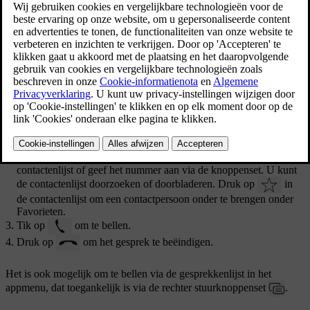
De afbeelding is schematisch.
Bellen
Open het deelscherm voor de telefoon.
Geef aan hoe u wilt bellen: via de gesprekkenlijst, via de
contactenlijst of geef het nummer aan via de knoppenset. U kunt
de contactenlijst doorzoeken of doorbladeren. Druk op
in
de contactenlijst om een contactpersoon onder te brengen onder
Favorieten
.
Tik op
om te bellen.
Druk op
om het gesprek te beëindigen.
Het is ook mogelijk om te bellen via de gesprekkenlijst in het
appmenu, dat toegankelijk is via de rechter stuurknoppenset
.