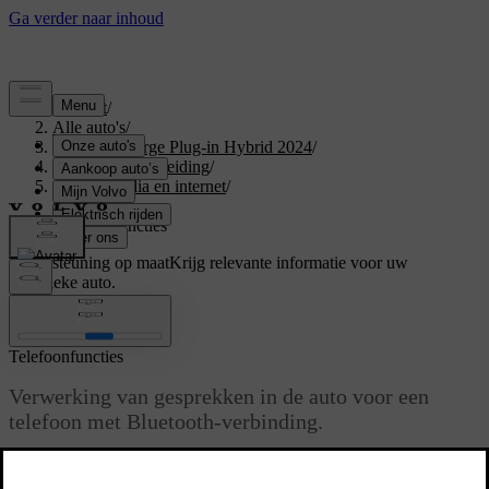
Support
/
Alle auto's
/
XC40 Recharge Plug-in Hybrid 2024
/
Gebruikershandleiding
/
Geluid, media en internet
/
Telefoon
/
Telefoonfuncties
Ondersteuning op maat
Krijg relevante informatie voor uw
specifieke auto.
Inloggen
Telefoonfuncties
Verwerking van gesprekken in de auto voor een
telefoon met Bluetooth-verbinding.
Bijgewerkt 16/03/2023