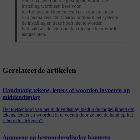
voor elke telefoon die gekoppeld wordt. De
instelling wordt een keer voor
telefoongesprekken en een keer voor streamen
van media verricht. Daarna onthoudt het systeem
de instelling en deze hoeft niet te worden
herhaald als de telefoon de volgende keer wordt
aangesloten.
Gerelateerde artikelen
Handmatig tekens, letters of woorden invoeren op
middendisplay
Het toetsenbord van het middendisplay biedt u de mogelijkheid om
tekens, letters en woorden in te voeren door ze met de hand op het
scherm te "tekenen".
Appmenu op bestuurdersdisplay hanteren