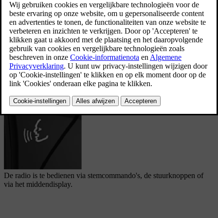
Bijgewerkt 16/03/2023
De radio is te bedienen via stemcommando's, de stuurknoppen of
via het middendisplay.