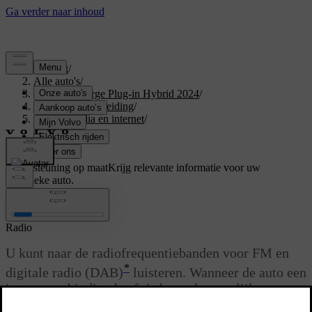
Support
/
Alle auto's
/
XC40 Recharge Plug-in Hybrid 2024
/
Gebruikershandleiding
/
Geluid, media en internet
/
Radio
/
Radio
Ondersteuning op maat
Krijg relevante informatie voor uw
specifieke auto.
Inloggen
Radio
U kunt naar de radiofrequentiebanden voor FM en
*
digitale radio (DAB)
luisteren. Wanneer de auto een
internetverbinding heeft is het ook mogelijk om
webradio te beluisteren.