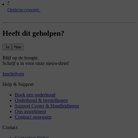
*
Optie/accessoire.
Heeft dit geholpen?
Ja
Nee