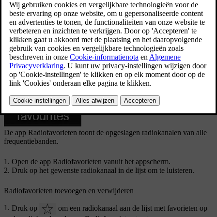
radiokanalen.
Bijgewerkt 16/03/2023
Radiofavorieten
De app Radiofavorieten toont de opgeslagen radiokanalen van alle
frequentiebanden.
Open de app
Radiofavorieten
vanuit het appscherm.
Druk op het gewenste radiokanaal in de lijst om te luisteren.
Radiofavorieten toevoegen en verwijderen
Druk op
om een radiokanaal aan de lijst met favorieten op