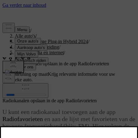
Support
/
Alle auto's
/
XC40 Recharge Plug-in Hybrid 2024
/
Gebruikershandleiding
/
Geluid, media en internet
/
Radio
/
Radiokanalen opslaan in de app Radiofavorieten
Ondersteuning op maat
Krijg relevante informatie voor uw
specifieke auto.
Inloggen
Radiokanalen opslaan in de app Radiofavorieten
U kunt een radiokanaal toevoegen aan de app
Radiofavorieten
en aan de lijst met favorieten van de
bewuste frequentieband (bijv. FM). Hier volgen de
instructies voor het toevoegen en verwijderen van