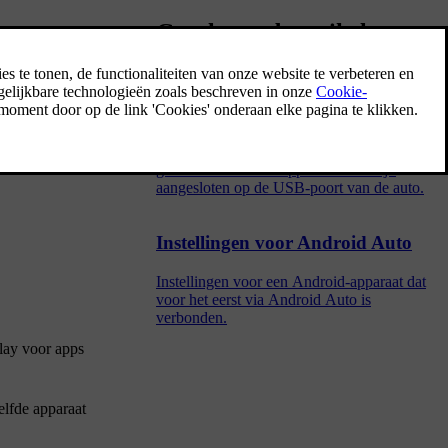
Gerelateerde artikelen
Android Auto gebruiken
Om de app Android Auto te gebruiken, moet
de app op het Android-apparaat zijn
geïnstalleerd en het apparaat moet zijn
aangesloten op de USB-poort van de auto.
Instellingen voor Android Auto
Instellingen voor een Android-apparaat dat
voor het eerst via Android Auto is
verbonden.
lay voor apps
elfde apparaat