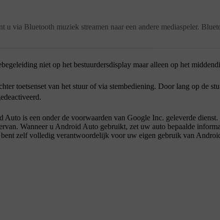
t u via Bluetooth muziek streamen naar een andere mediaspeler. Bluet
ebegeleiding niet op het bestuurdersdisplay maar alleen op het middendi
echter toetsenset van het stuur of via stembediening. Door lang op de s
gedeactiveerd.
d Auto is een onder de voorwaarden van Google Inc. geleverde dienst.
s ervan. Wanneer u Android Auto gebruikt, zet uw auto bepaalde informa
 bent zelf volledig verantwoordelijk voor uw eigen gebruik van Androi