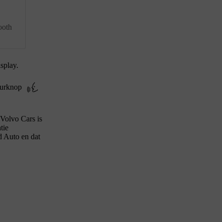
ooth
splay.
tuurknop
 Volvo Cars is
tie
d Auto en dat