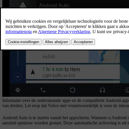
Informatie over de ondersteunde apps en de compatibele Android-ap
van derden. Let erop dat Volvo niet verantwoordelijk is voor de inho
Android Auto
is te starten vanuit het appscherm. Wanneer u Android 
aansluit opnieuw worden gestart. Deze automatische activering is uit t