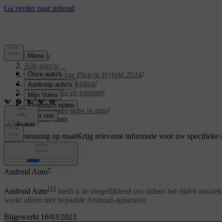
Support
/
Alle auto's
/
XC40 Recharge Plug-in Hybrid 2024
/
Gebruikershandleiding
/
Geluid, media en internet
/
Apps
/
Beschikbare apps in auto
/
Android Auto
Ondersteuning op maat
Krijg relevante informatie voor uw specifieke 
Inloggen
*
Android Auto
[1]
Android Auto
biedt u de mogelijkheid om tijdens het rijden muziek 
werkt alleen met bepaalde Android-apparaten.
Bijgewerkt 16/03/2023