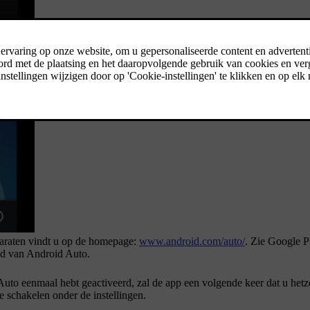
paraten vindt u op de homepage:
www.android.com/auto/
. Zie Google P
ud van
Android Auto
.
Auto eenmaal hebt geactiveerd, zal de app een volgende keer dat u hetz
e schakelen onder de instellingen.