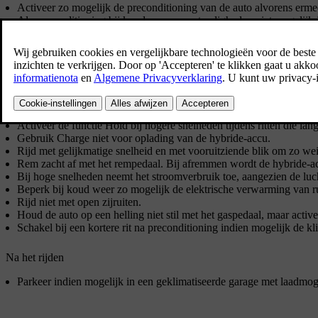
Activeer zo mogelijk de preconditioning van de auto alvorens ermee t
Als preconditioning bij koude weersomstandigheden niet mogelijk is
niet het hele interieur, omdat dit energie van de startaccu verbruikt.
De bandenkeuze en bandenspanning zijn mogelijk van invloed op he
Neem geen spullen in de auto mee die u niet gebruikt – hoe groter 
Tijdens het rijden
Activeer de rijmodus
Pure
.
Activeer de functie
Hold
bij hogere snelheden tijdens ritten die la
Gebruik
Charge
niet voor oplading van de hybride-accu.
Rijd met gelijkmatige snelheid en met vooruitziende blik om zo w
Rem zacht af met het rempedaal. Bij afremmen wordt de hybride-a
Bij hoge snelheden neemt het stroomverbruik toe, aangezien de luc
Beperk bij koud weer zo mogelijk de elektrische verwarming van rui
Rijd niet met open zijruiten.
Houd de auto op een helling niet stil met het gaspedaal, maar activee
Schakel bij een kortere rit na preconditioning indien mogelijk de kl
Na het rijden
Parkeer indien mogelijk in een geklimatiseerde garage met laadmog