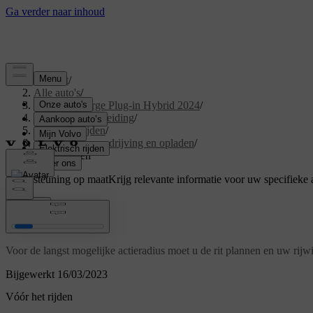
Support
/
Alle auto's
/
XC40 Recharge Plug-in Hybrid 2024
/
Gebruikershandleiding
/
Starten en rijden
/
Elektrische aandrijving en opladen
/
Zuinig rijden
Ondersteuning op maat
Krijg relevante informatie voor uw specifieke 
Inloggen
Zuinig rijden
Voor de langst mogelijke actieradius moet u de rit plannen en uw rijwi
Bijgewerkt 16/03/2023
Vóór het rijden