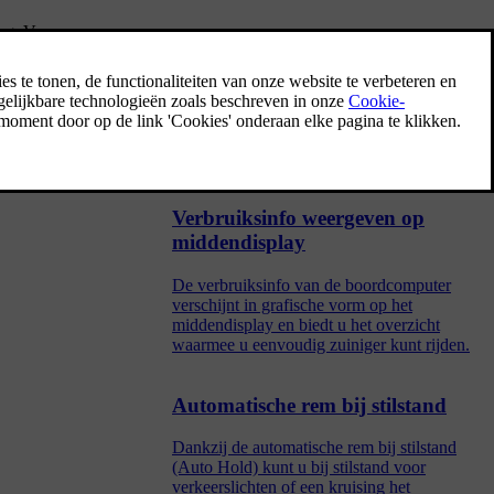
ming. Verwarm
Bandenspanning controleren
ende banden.
Een juiste bandenspanning is een hulpmiddel
voor een betere rijstabiliteit, een lager
brandstofverbruik en banden die langer
meegaan.
Verbruiksinfo weergeven op
middendisplay
De verbruiksinfo van de boordcomputer
verschijnt in grafische vorm op het
middendisplay en biedt u het overzicht
waarmee u eenvoudig zuiniger kunt rijden.
Automatische rem bij stilstand
Dankzij de automatische rem bij stilstand
(Auto Hold) kunt u bij stilstand voor
verkeerslichten of een kruising het