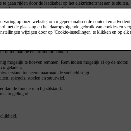
e gaan rijden door de laadkabel op het elektriciteitsnet aan te sluiten.
, gebruik dan in eerste instantie de elektrische stoel- en stuurverwar
t energieverbruik – informeer bij een erkende Volvo-dealer naar pass
de belading, hoe hoger het verbruik.
nger duren dan de elektromotor aankan.
einig mogelijk te hoeven remmen. Rem indien mogelijk af op de motor.
ccu geladen.
htweerstand toeneemt naarmate de snelheid stijgt.
ten, spiegels, stoelen en stuurwiel.
r dan de functie rem bij stilstand.
imaatregeling uit.
elijkheid.