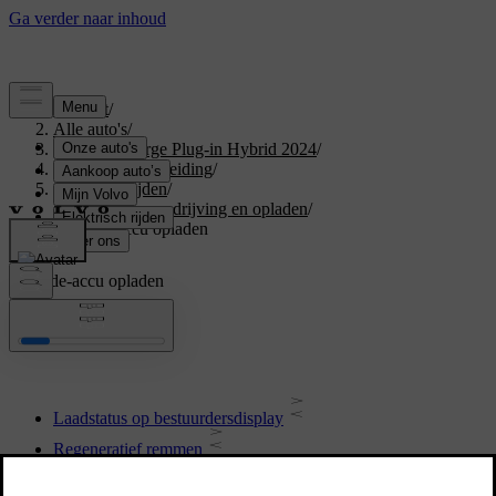
Support
/
Alle auto's
/
XC40 Recharge Plug-in Hybrid 2024
/
Gebruikershandleiding
/
Starten en rijden
/
Elektrische aandrijving en opladen
/
Hybride-accu opladen
Hybride-accu opladen
Laadstatus op bestuurdersdisplay
Regeneratief remmen
Laadstatus in laadaansluiting op auto