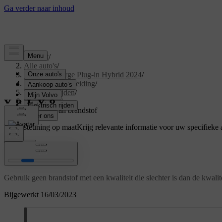
Support
/
Alle auto's
/
XC40 Recharge Plug-in Hybrid 2024
/
Gebruikershandleiding
/
Starten en rijden
/
Brandstof
/
Hanteren van brandstof
Ondersteuning op maat
Krijg relevante informatie voor uw specifieke 
Inloggen
Hanteren van brandstof
Gebruik geen brandstof met een kwaliteit die slechter is dan de kwali
Bijgewerkt 16/03/2023