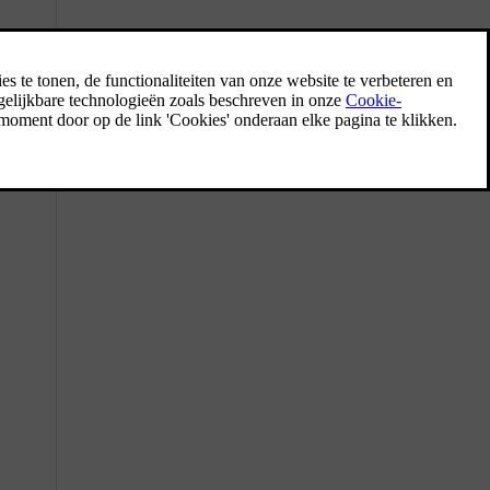
Benzine
Bij het tanken is het belangrijk om de juiste
brandstof te gebruiken. Er zijn
benzinesoorten met verschillende
octaangetallen die zijn aangepast voor
verschillende rijomstandigheden.