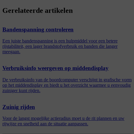
Gerelateerde artikelen
Bandenspanning controleren
Een juiste bandenspanning is een hulpmiddel voor een betere
rijstabiliteit, een lager brandstofverbruik en banden die langer
meegaan.
Verbruiksinfo weergeven op middendisplay
De verbruiksinfo van de boordcomputer verschijnt in grafische vorm
op het middendisplay en biedt u het overzicht waarmee u eenvoudig
zuiniger kunt rijden.
Zuinig rijden
Voor de langst mogelijke actieradius moet u de rit plannen en uw
rijwijze en snelheid aan de situatie aanpassen.