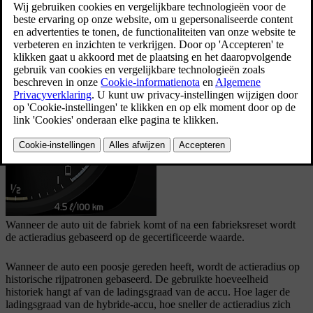
Bijgewerkt 16/03/2023
Beschouw de gecertificeerde waarde voor de actieradius niet als de
te verwachten actieradius. De certificeringswaarde moet in de eerste
plaats worden gebruikt om verschillende auto's te vergelijken bij
speciale testcycli.
Actieradius op het bestuurdersdisplay
Wanneer de auto uit de fabriek komt of na een fabrieksreset wordt
de actieradius gebaseerd op de gecertificeerde waarde.
Wanneer de auto een poosje gereden heeft, wordt de actieradius op
historische rijpatronen gebaseerd. De gebruikte hoeveelheid
historiek hangt af van de ladingsgraad van de accu. Hoe lager de
ladingsgraad van de hybride-accu, hoe sneller de actieradius zich