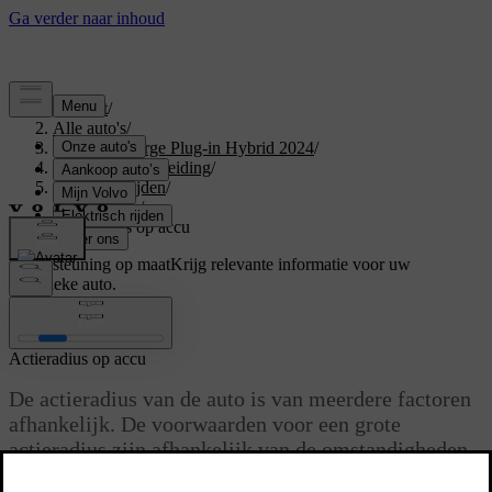
Support
/
Alle auto's
/
XC40 Recharge Plug-in Hybrid 2024
/
Gebruikershandleiding
/
Starten en rijden
/
Rijstanden
/
Actieradius op accu
Ondersteuning op maat
Krijg relevante informatie voor uw
specifieke auto.
Inloggen
Actieradius op accu
De actieradius van de auto is van meerdere factoren
afhankelijk. De voorwaarden voor een grote
actieradius zijn afhankelijk van de omstandigheden
en situaties waarin de auto rijdt.