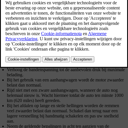
Het laadvermogen is afhankelijk van het rijklaar gewicht van de
auto. Het laadvermogen dient te worden verminderd met de som van
het gewicht van eventuele inzittenden en dat van gemonteerde
accessoires, zoals een trekhaak.
De auto wordt geleverd met de benodigde randuitrusting voor het
gebruik van een aanhangwagen.
De trekhaak van de auto moet van een goedgekeurd type zijn.
Verdeel de lading in de aanhangwagen dusdanig dat de druk op
de trekhaak de maximale kogeldruk niet overschrijdt. De
kogeldruk wordt tot het laadvermogen van de auto gerekend.
Verhoog de bandenspanning tot de aanbevolen druk bij maximale
belading.
Bij het gebruik van een aanhangwagen wordt de motor zwaarder
belast dan normaal.
Rijd niet met een zware aanhangwagen, wanneer de auto nog
helemaal nieuw is. Wacht hiermee totdat de auto ten minste
1000
km
(
620 miles
) heeft gereden.
Bij het afdalen op lange en steile hellingen worden de remmen
veel zwaarder belast dan normaal. Schakel dan terug naar een
lagere versnelling bij handmatig schakelen en pas uw snelheid
aan.
Neem de geldende bepalingen in acht ten aanzien van de