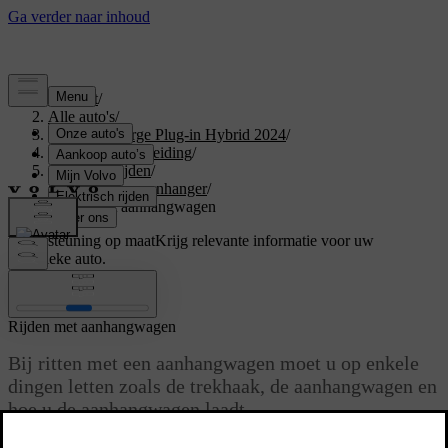
Support
/
Alle auto's
/
XC40 Recharge Plug-in Hybrid 2024
/
Gebruikershandleiding
/
Starten en rijden
/
Trekhaak en aanhanger
/
Rijden met aanhangwagen
Ondersteuning op maat
Krijg relevante informatie voor uw
specifieke auto.
Inloggen
Rijden met aanhangwagen
Bij ritten met een aanhangwagen moet u op enkele
dingen letten zoals de trekhaak, de aanhangwagen en
hoe u de aanhangwagen laadt.
Bijgewerkt 16/03/2023