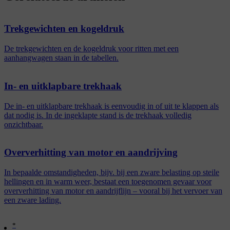
Trekgewichten en kogeldruk
De trekgewichten en de kogeldruk voor ritten met een
aanhangwagen staan in de tabellen.
In- en uitklapbare trekhaak
De in- en uitklapbare trekhaak is eenvoudig in of uit te klappen als
dat nodig is. In de ingeklapte stand is de trekhaak volledig
onzichtbaar.
Oververhitting van motor en aandrijving
In bepaalde omstandigheden, bijv. bij een zware belasting op steile
hellingen en in warm weer, bestaat een toegenomen gevaar voor
oververhitting van motor en aandrijflijn – vooral bij het vervoer van
een zware lading.
*