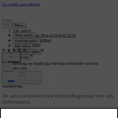
Support
/
Alle auto's
/
XC40 Recharge Plug-in Hybrid 2024
/
Gebruikershandleiding
/
Starten en rijden
/
Aandrijfsysteem
/
Aandrijving
Ondersteuning op maat
Krijg relevante informatie voor uw
specifieke auto.
Inloggen
Aandrijving
De auto combineert een verbrandingsmotor met een
elektromotor.
Bijgewerkt 16/03/2023