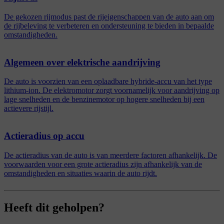
De gekozen rijmodus past de rijeigenschappen van de auto aan om
de rijbeleving te verbeteren en ondersteuning te bieden in bepaalde
omstandigheden.
Algemeen over elektrische aandrijving
De auto is voorzien van een oplaadbare hybride-accu van het type
lithium-ion. De elektromotor zorgt voornamelijk voor aandrijving op
lage snelheden en de benzinemotor op hogere snelheden bij een
actievere rijstijl.
Actieradius op accu
De actieradius van de auto is van meerdere factoren afhankelijk. De
voorwaarden voor een grote actieradius zijn afhankelijk van de
omstandigheden en situaties waarin de auto rijdt.
Heeft dit geholpen?