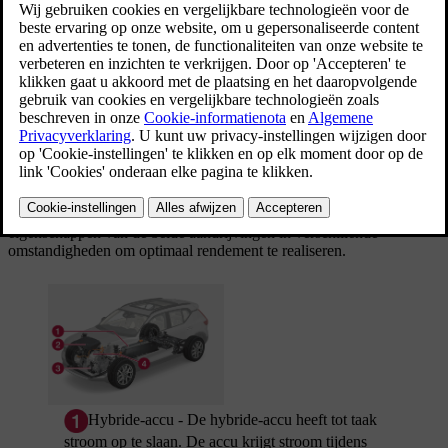
Twee aandrijvingen
Afhankelijk van de gekozen rijmodus en de beschikbare energie
kunnen de beide aandrijvingen elk afzonderlijk of tegelijkertijd
worden gebruikt.
De elektromotor krijgt stroom uit een hybride-accu die in de
tunnelconsole ligt. De hybride-accu is op te laden aan een
stopcontact of via een speciaal laadstation.
Zowel de verbrandingsmotor als de elektromotor kan de wielen
direct aandrijven. Een geavanceerd regelsysteem benut de
eigenschappen van de beide aandrijvingen in verschillende
omstandigheden om optimaal rendement te realiseren.
Hybride-accu - De hybride-accu heeft tot taak
stroom op te slaan. De accu krijgt stroom tijdens