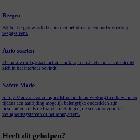
Bergen
Bij het bergen wordt de auto met behulp van een ander voertuig
weggesleept.
Auto starten
De auto wordt gestart met de startknop naast het stuur als de sleutel
zich in het interieur bevindt.
Safety Mode
Safety Mode is een veiligheidsfunctie die in werking treedt, wanneer
tijdens een aanrijding mogelijk belangrijke onderdelen zijn
beschadigd zoals de brandstofleidingen, de sensoren voor de
veiligheidssystemen of het remsysteem.
Heeft dit geholpen?