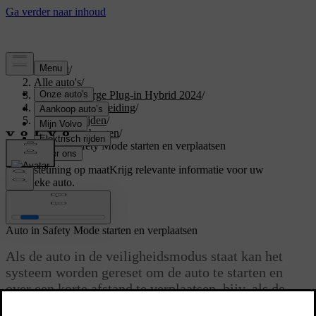
Support
/
Alle auto's
/
XC40 Recharge Plug-in Hybrid 2024
/
Gebruikershandleiding
/
Starten en rijden
/
Slepen en bergen
/
Auto in Safety Mode starten en verplaatsen
Ondersteuning op maat
Krijg relevante informatie voor uw
specifieke auto.
Inloggen
Auto in Safety Mode starten en verplaatsen
Als de auto in de veiligheidsmodus staat kan het
systeem worden gereset om de auto te starten en
over een korte afstand te verplaatsen. bijv. als de
auto op een plaats staat waar de verkeersveiligheid