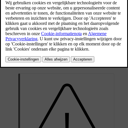
in gevaar komt.
Bijgewerkt 16/03/2023
Resetten en de auto in Safety Mode starten
Onderzoek de auto op beschadigingen en of er geen brandstof uit
de auto is gelekt. Er mag evenmin een brandstofgeur
waarneembaar zijn.
Bij minder ernstige schade en als er geconstateerd is dat geen
sprake is van brandstoflekkage, kan er een startpoging worden
gedaan.