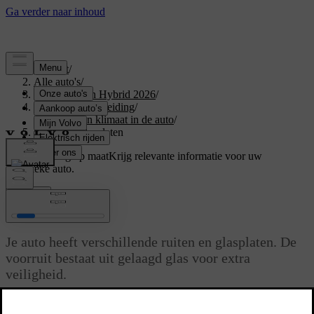
Support
/
Alle auto's
/
XC60 Plug-in Hybrid 2026
/
Gebruikershandleiding
/
Comfort en klimaat in de auto
/
Ruiten en glasplaten
Ondersteuning op maat
Krijg relevante informatie voor uw
specifieke auto.
Inloggen
Ruiten en glasplaten
Je auto heeft verschillende ruiten en glasplaten. De
voorruit bestaat uit gelaagd glas voor extra
veiligheid.
Bijgewerkt 16/04/2025
Alle ruiten van gelaagd glas, behalve de voorruit en het