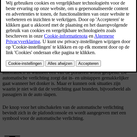
De knop voor het uitschakelen van de automatische
verlichting in de plafondconsole
De functie voor het uitschakelen van de automatische verlichting,
soms ook instapverlichting genoemd, schakelt de binnenverlichting
automatisch in wanneer een van de portieren wordt geopend. De
automatische verlichting zorgt dat in- en uitstappen gemakkelijker
gaat wanneer het donker is. Maar er kunnen ook situaties zijn
waarin je niet wilt dat de verlichting gaat branden, bijvoorbeeld als
passagiers in de auto slapen.
De knop voor het uitschakelen van de automatische verlichting
bevindt zich in de plafondconsole en wordt aangegeven met een
symbool voor de automatische verlichting.