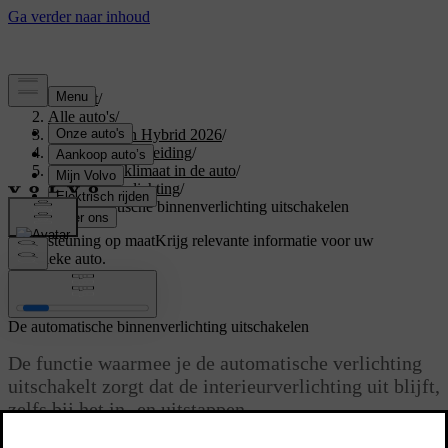
Support
/
Alle auto's
/
XC60 Plug-in Hybrid 2026
/
Gebruikershandleiding
/
Comfort en klimaat in de auto
/
Interieurverlichting
/
De automatische binnenverlichting uitschakelen
Ondersteuning op maat
Krijg relevante informatie voor uw
specifieke auto.
Inloggen
De automatische binnenverlichting uitschakelen
De functie waarmee je de automatische verlichting
uitschakelt zorgt dat de interieurverlichting uit blijft,
zelfs bij het in- en uitstappen.
Bijgewerkt 01/08/2025