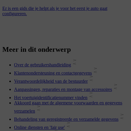
Er is een gids die je helpt als je voor het eerst je auto gaat
configureren.
Meer in dit onderwerp
Over de gebruikershandleiding
Klantenondersteuning en contactgegevens
Verantwoordelijkheid van de bestuurder
Aanpassingen, reparaties en montage van accessoires
Het voertuigidentificatienummer vinden
Akkoord gaan met de algemene voorwaarden en gegevens
verzamelen
Behandeling van geregistreerde en verzamelde gegevens
Online diensten en 'fair use'