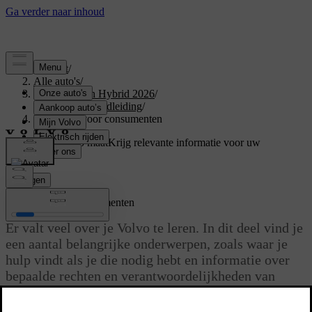
Support
/
Alle auto's
/
XC60 Plug-in Hybrid 2026
/
Gebruikershandleiding
/
Informatie voor consumenten
Ondersteuning op maat
Krijg relevante informatie voor uw
specifieke auto.
Inloggen
Informatie voor consumenten
Er valt veel over je Volvo te leren. In dit deel vind je
een aantal belangrijke onderwerpen, zoals waar je
hulp vindt als je die nodig hebt en informatie over
bepaalde rechten en verantwoordelijkheden van
consumenten.