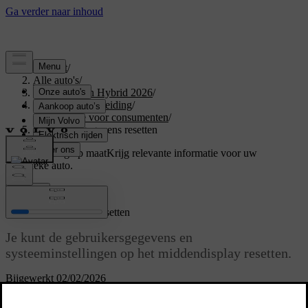
Support
/
Alle auto's
/
XC60 Plug-in Hybrid 2026
/
Gebruikershandleiding
/
Informatie voor consumenten
/
Gebruikersgegevens resetten
Ondersteuning op maat
Krijg relevante informatie voor uw
specifieke auto.
Inloggen
Gebruikersgegevens resetten
Je kunt de gebruikersgegevens en
systeeminstellingen op het middendisplay resetten.
Bijgewerkt 02/02/2026
Je kunt de app- of netwerkinstellingen weer op de standaardwaarden
instellen of alle instellingen weer volledig naar de