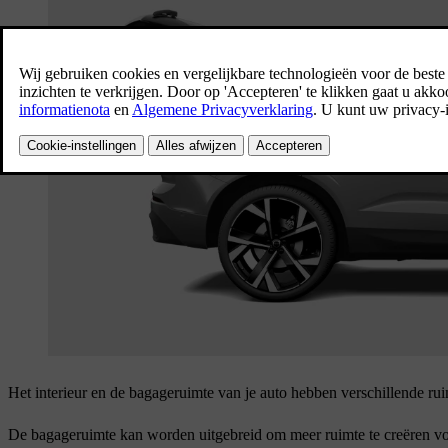
Het interieur en de bagageruimte van je auto hebben verschillende ru
De bagageruimte kan worden uitgebreid om meer ruimte te creëren vo