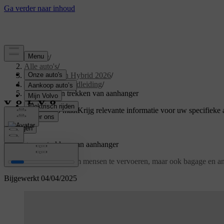
Support
/
Alle auto's
/
XC60 Plug-in Hybrid 2026
/
Gebruikershandleiding
/
Opbergen en trekken van aanhanger
Ondersteuning op maat
Krijg relevante informatie voor uw specifieke 
Inloggen
Opbergen en trekken van aanhanger
Je auto is ontworpen om mensen te vervoeren, maar ook bagage en an
Bijgewerkt 04/04/2025