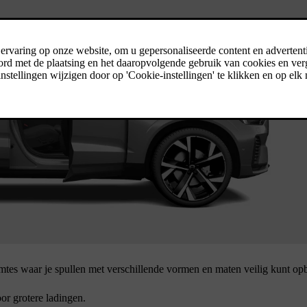
imtes waar je spullen met verschillende vormen en maten veilig kunt op
or grotere ladingen.