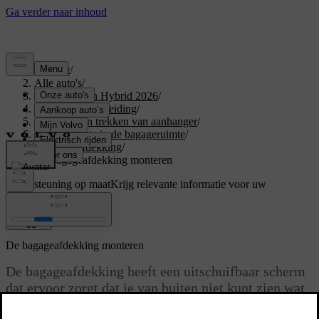
Support
/
Alle auto's
/
XC60 Plug-in Hybrid 2026
/
Gebruikershandleiding
/
Opbergen en trekken van aanhanger
/
Opbergruimte in de bagageruimte
/
Bagageafdekking
/
De bagageafdekking monteren
Ondersteuning op maat
Krijg relevante informatie voor uw
specifieke auto.
Inloggen
De bagageafdekking monteren
De bagageafdekking heeft een uitschuifbaar scherm
dat ervoor zorgt dat je van buiten niet kunt zien wat
er in de bagageruimte ligt.