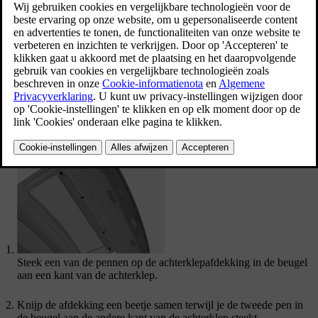
Bijgewerkt 04/04/2025
De achterklepafdekking wordt aan de binnenkant van de achterklep
gemonteerd, net onder de achterruit. Wanneer de bagageafdekking
volledig is uitgeschoven en de afdekking van de achterklep is
gemonteerd, wordt het hele opbergvak van de bagageruimte bedekt.
Zorg er bij het monteren van de achterklepafdekking voor dat deze
met de juiste kant omhoog zit. De kant van de afdekking met de
zichtbare schroefkoppen moet naar beneden wijzen.
De achterklepafdekking monteren
Steek een van de pennen op de achterklepafdekking in de beugel
aan een kant van de achterklep.
Knijp de afdekking een beetje samen terwijl je de tweede pen in
de beugel aan de andere kant van de achterklep steekt.