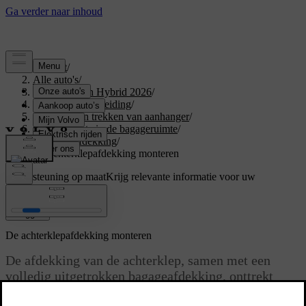
Support
/
Alle auto's
/
XC60 Plug-in Hybrid 2026
/
Gebruikershandleiding
/
Opbergen en trekken van aanhanger
/
Opbergruimte in de bagageruimte
/
Bagageafdekking
/
De achterklepafdekking monteren
Ondersteuning op maat
Krijg relevante informatie voor uw
specifieke auto.
Inloggen
De achterklepafdekking monteren
De afdekking van de achterklep, samen met een
volledig uitgetrokken bagageafdekking, onttrekt
voorwerpen in de bagageruimte aan het zicht.