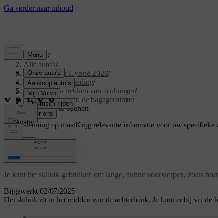
Support
/
Alle auto's
/
XC60 Plug-in Hybrid 2026
/
Gebruikershandleiding
/
Opbergen en trekken van aanhanger
/
Opbergruimte in de bagageruimte
/
Het skiluik te openen
Ondersteuning op maat
Krijg relevante informatie voor uw specifieke 
Inloggen
Het skiluik te openen
Je kunt het skiluik gebruiken om lange, dunne voorwerpen, zoals houten
Bijgewerkt 02/07/2025
Het skiluik zit in het midden van de achterbank. Je kunt er bij via de b