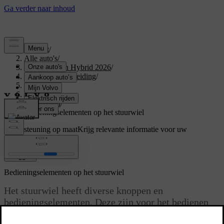
Support
/
Alle auto's
/
XC60 Plug-in Hybrid 2026
/
Gebruikershandleiding
/
Driving
/
Besturing
/
Stuurwiel
/
Bedieningselementen op het stuurwiel
Ondersteuning op maat
Krijg relevante informatie voor uw
specifieke auto.
Inloggen
Bedieningselementen op het stuurwiel
Het stuurwiel heeft diverse knoppen en
bedieningselementen. Deze zijn voor het bedienen
van specifieke functies, zoals de claxon, maar ook