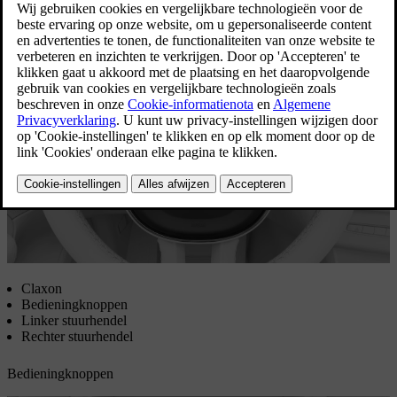
voor het kiezen van bepaalde instellingen of
aanpassingen, en om te bepalen wat er op het
bestuurdersdisplay wordt getoond.
Bijgewerkt 01/08/2025
Claxon
Bedieningknoppen
Linker stuurhendel
Rechter stuurhendel
Bedieningknoppen