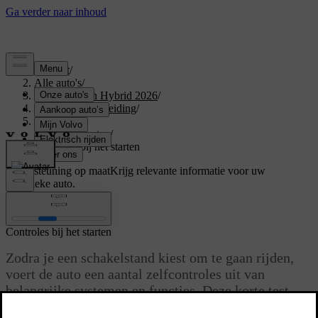
Support
/
Alle auto's
/
XC60 Plug-in Hybrid 2026
/
Gebruikershandleiding
/
Driving
/
De auto starten
/
Controles bij het starten
Ondersteuning op maat
Krijg relevante informatie voor uw
specifieke auto.
Inloggen
Controles bij het starten
Zodra je een schakelstand kiest om te gaan rijden,
voert de auto een aantal zelfcontroles uit van
belangrijke systemen en functies. Deze korte test
wordt vermeld op het bestuurdersdisplay.