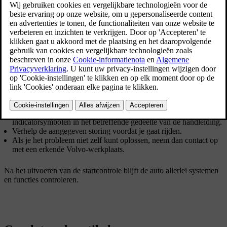
Bijgewerkt 28/10/2024
Tijdens de startcontrole verschijnen er diverse waarschuwings- en
indicatiesymbolen op het bestuurdersdisplay. Als een van deze
waarschuwings- of indicatiesymbolen na een paar seconden niet
verdwijnt, wil dat zeggen dat er een storing is of een probleem dat je
moet verhelpen voordat je gaat rijden.
Als een storing wordt aangegeven:
Lees alle informatie hierover die op het bestuurdersdisplay staat
aangegeven.
Kijk voor meer informatie over waarschuwings- en
indicatorsymbolen in het betreffende gedeelte van de handleiding.
Verhelp de aangegeven storing voordat je gaat rijden.
Als je het probleem niet zelf kunt oplossen, neem dan contact op
met een erkende Volvo-werkplaats.
Na het uitvoeren van de startcontrole blijft de auto allerlei systemen
en functies controleren.