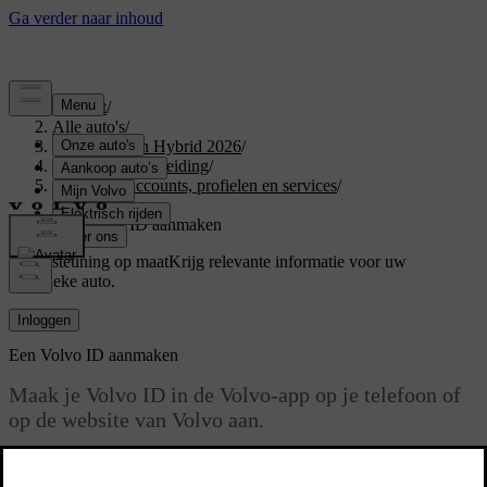
Support
/
Alle auto's
/
XC60 Plug-in Hybrid 2026
/
Gebruikershandleiding
/
Gebruikersaccounts, profielen en services
/
Volvo ID
/
Een Volvo ID aanmaken
Ondersteuning op maat
Krijg relevante informatie voor uw
specifieke auto.
Inloggen
Een Volvo ID aanmaken
Maak je Volvo ID in de Volvo-app op je telefoon of
op de website van Volvo aan.
Bijgewerkt 28/10/2024
Als je een Volvo ID wilt aanmaken in de Volvo Cars-app, controleer