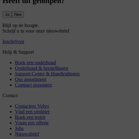
Heeft dit geholpen?
Ja
Nee