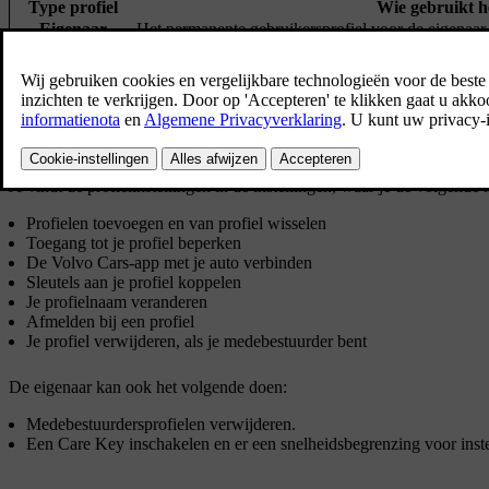
Type profiel
Wie gebruikt h
Eigenaar
Het permanente gebruikersprofiel voor de eigenaar
Gast
Een gastgebruikersprofiel dat door tijdelijke gebru
Medebestuurder
Tot vijf aanvullende gebruikersprofielen voor regel
De eigenaar heeft alle administratieve rechten, terwijl de medebestuu
gebruikt.
Je vindt de profielinstellingen in de instellingen, waar je de volgende
Profielen toevoegen en van profiel wisselen
Toegang tot je profiel beperken
De Volvo Cars-app met je auto verbinden
Sleutels aan je profiel koppelen
Je profielnaam veranderen
Afmelden bij een profiel
Je profiel verwijderen, als je medebestuurder bent
De eigenaar kan ook het volgende doen:
Medebestuurdersprofielen verwijderen.
Een Care Key inschakelen en er een snelheidsbegrenzing voor inste