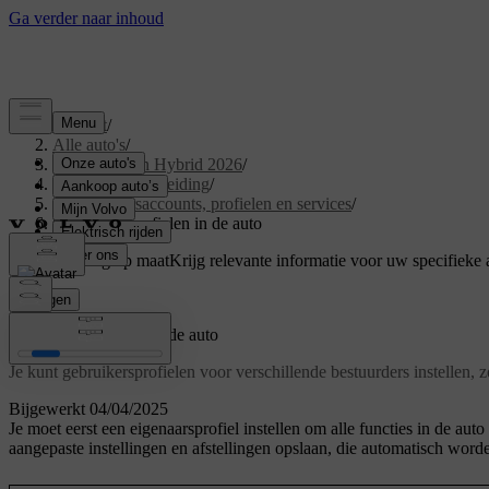
Support
/
Alle auto's
/
XC60 Plug-in Hybrid 2026
/
Gebruikershandleiding
/
Gebruikersaccounts, profielen en services
/
Gebruikersprofielen in de auto
Ondersteuning op maat
Krijg relevante informatie voor uw specifieke 
Inloggen
Gebruikersprofielen in de auto
Je kunt gebruikersprofielen voor verschillende bestuurders instellen, 
Bijgewerkt 04/04/2025
Je moet eerst een eigenaarsprofiel instellen om alle functies in de au
aangepaste instellingen en afstellingen opslaan, die automatisch worde