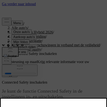
Support
/
Alle auto's
/
XC60 Plug-in Hybrid 2026
/
Gebruikershandleiding
/
Rijhulp en navigatie
/
Ingrijpen en waarschuwingen in verband met de veiligheid
/
Connected Safety
/
Connected Safety inschakelen
Ondersteuning op maat
Krijg relevante informatie voor uw
specifieke auto.
Inloggen
Connected Safety inschakelen
Je kunt de functie Connected Safety in de
instellingen in- en uitschakelen.
Bijgewerkt 02/02/2026