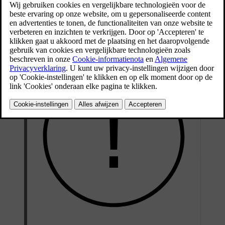
Connected Safety kan je waarschuwen voor naderende situaties op
de weg waarop je rijdt, zoals een ander voertuig met de alarmlichten
geactiveerd of gladde wegomstandigheden. De functie is afhankelijk
van communicatie met andere weggebruikers via internetverbinding.