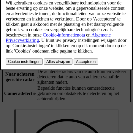
Bijgewerkt 04/04/2025
Detectiemogelijkheden
De auto kan op verschillende manieren voorwerpen identificeren die
zich in de baan achter je auto bevinden of die de auto van achteren
naderen. Als het systeem een voorwerp detecteert, kan de auto
waarschuwingen geven of ingrijpen door te remmen.
Deze sensoren kunnen bepaalde voorwerpen
Parkeersensoren
direct achter de auto detecteren wanneer de auto
met lage snelheid achteruit rijdt.
De achterste radars van de auto kunnen verkeer
Naar achteren
detecteren dat je auto van achteren vanaf de
gerichte radar
zijkanten nadert.
Bepaalde functies kunnen cameradetectie
Cameradetectie
gebruiken om obstakels te detecteren bij het
achteruit rijden.