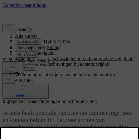
Support
/
Alle auto's
/
XC60 Plug-in Hybrid 2026
/
Gebruikershandleiding
/
Rijhulp en navigatie
/
Ingrijpen en waarschuwingen in verband met de veiligheid
/
Ingrepen en waarschuwingen bij achteruit rijden
Ondersteuning op maat
Krijg relevante informatie voor uw
specifieke auto.
Inloggen
Ingrepen en waarschuwingen bij achteruit rijden
Je auto heeft speciale functies die kunnen ingrijpen
en kunnen helpen bij het voorkomen van
aanrijdingen als je bij lage snelheid achteruit rijdt,
bijvoorbeeld als je de auto parkeert.