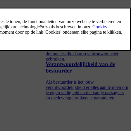
Detectie van de omgeving en
verkeer
g snel van
In dit deel staat belangrijke informatie over
hoe camera's, radars en andere sensoren
werken, inclusief hun beperkingen. Als je
begrijpt hoe de auto de omgeving ziet, kun je
de functies die daarop vertrouwen beter
gebruiken.
Verantwoordelijkheid van de
bestuurder
Als bestuurder is het jouw
verantwoordelijkheid er alles aan te doen om
je eigen veiligheid en die van je passagiers
en medeweggebruikers te garanderen.