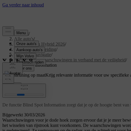
Support
/
Alle auto's
/
XC60 Plug-in Hybrid 2026
/
Gebruikershandleiding
/
Rijhulp en navigatie
/
Ingrijpen en waarschuwingen in verband met de veiligheid
/
Blind Spot Information
Ondersteuning op maat
Krijg relevante informatie voor uw specifieke 
Inloggen
Blind Spot Information
De functie Blind Spot Information zorgt dat je op de hoogte bent van v
Bijgewerkt 30/03/2026
Waarschuwingen voor je dode hoek zorgen ervoor dat je je meer bewust 
het wisselen van rijstrook kunt voorkomen. De waarschuwingen worde
is gedetecteerd. Ze vertrouwen op de radars aan de achterkant voor het