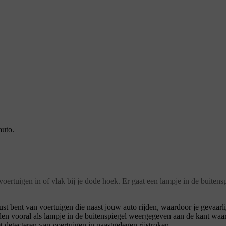
auto.
oertuigen in of vlak bij je dode hoek. Er gaat een lampje in de buitens
bent van voertuigen die naast jouw auto rijden, waardoor je gevaarlijk
n vooral als lampje in de buitenspiegel weergegeven aan de kant waar
 detecteren van voertuigen in naastgelegen rijstroken.