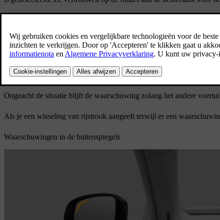
Verkeerssituaties waarin waarschuwingen voor een blinde hoek worde
Wanneer je door een ander voertuig wordt ingehaald.
In sommige gevallen kunnen ze worden weergegeven voordat het pa
achteren op een naastgelegen rijstrook nadert.
Wanneer je een ander voertuig inhaalt.
Ongeacht de situatie blijft de waarschuwing zolang het andere voertui
Als je een wisseling van rijstrook aangeeft terwijl er een waarschu
Waarschuwingen in de buitenspiegels