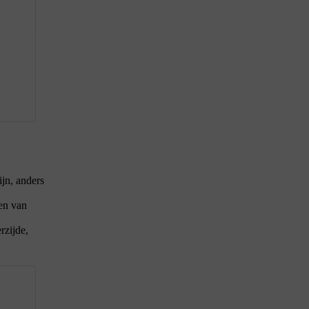
jn, anders
gen van
rzijde,