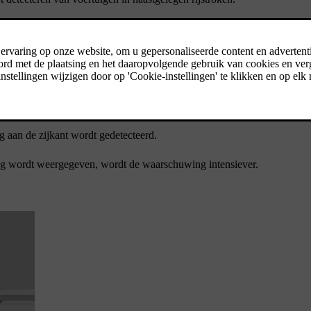
n gegeven, zijn onder meer:
sserende voertuig in je blinde hoek rijdt. Dat gebeurt als het voertui
g aan de zijkant wordt gedetecteerd.
wing wordt weergegeven, wordt de waarschuwing intensiever.