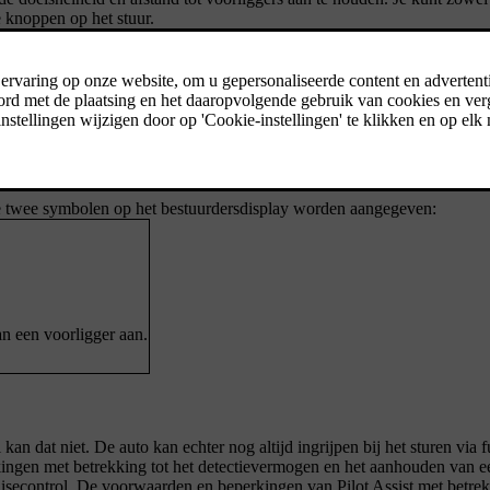
e knoppen op het stuur.
andaardfunctie voor de rijhulpfunctie. Zo kun je deze functie activeren m
cruisecontrol met de schakelknop
op het bedieningspaneel aan de li
de twee symbolen op het bestuurdersdisplay worden aangegeven:
aan een voorligger aan.
an dat niet. De auto kan echter nog altijd ingrijpen bij het sturen via f
rkingen met betrekking tot het detectievermogen en het aanhouden van 
ruisecontrol. De voorwaarden en beperkingen van Pilot Assist met betrek