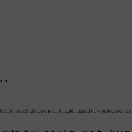
auto.
t dezelfde mogelijkheden om een bepaalde afstand tot voorliggers en ee
lde doelsnelheid en afstand tot voorliggers aan te houden. Je kunt zowel