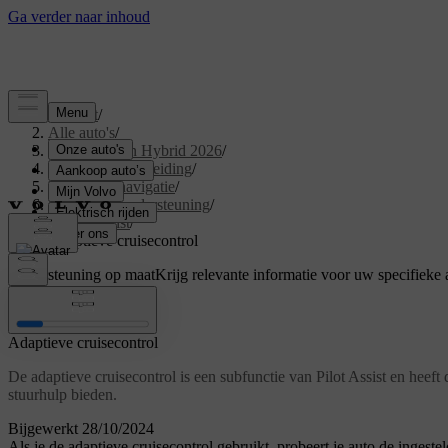
Support
/
Alle auto's
/
XC60 Plug-in Hybrid 2026
/
Gebruikershandleiding
/
Rijhulp en navigatie
/
Rijden met ondersteuning
/
Pilot Assist
/
Adaptieve cruisecontrol
Ondersteuning op maat
Krijg relevante informatie voor uw specifieke 
Inloggen
Adaptieve cruisecontrol
De adaptieve cruisecontrol is een subfunctie van Pilot Assist en heef
stuurhulp bieden.
Bijgewerkt 28/10/2024
Als je de adaptieve cruisecontrol gebruikt, probeert je auto de ingeste