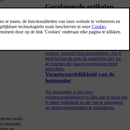
Gerelateerde artikelen
et de Pilot
Detectie van de omgeving en
verkeer
nkerkant van
In dit deel staat belangrijke informatie over
hoe camera's, radars en andere sensoren
werken, inclusief hun beperkingen. Als je
begrijpt hoe de auto de omgeving ziet, kun je
de functies die daarop vertrouwen beter
gebruiken.
Verantwoordelijkheid van de
bestuurder
Als bestuurder is het jouw
verantwoordelijkheid er alles aan te doen om
je eigen veiligheid en die van je passagiers
en medeweggebruikers te garanderen.
uncties zoals
een bepaalde
king tot