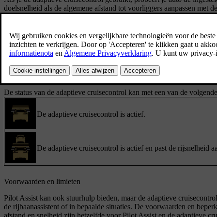
doelsnelheid als de algemene afstand tot voorliggers aanpassen met d
In de instellingen kun je de adaptieve cruisecontrol instellen als de st
Assist-knop
op het stuurwiel.
Tijdens het rijden kun je schakelen tussen Pilot Assist en adaptieve 
het stuurwiel.
De status van de adaptieve cruisecontrol kan met een van de volgen
De adaptieve cruisecontrol is actief.
De adaptieve cruisecontrol is actief en past de rijsnelheid 
Voorwaarden en limieten
Pilot Assist kan ook stuurhulp bieden, maar de adaptieve cruisecontrol k
de rijbaanassistent of in bepaalde situaties. De voorwaarden en bepe
afstand en snelheid zijn hetzelfde voor Pilot Assist en de adaptieve c