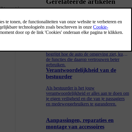
Gerelateerde artikelen
ikt, moet je
ijden.
Detectie van de omgeving en
en die een
verkeer
jpen. Zo lang
In dit deel staat belangrijke informatie over
hoe camera's, radars en andere sensoren
werken, inclusief hun beperkingen. Als je
begrijpt hoe de auto de omgeving ziet, kun je
de functies die daarop vertrouwen beter
gebruiken.
Verantwoordelijkheid van de
bestuurder
Als bestuurder is het jouw
verantwoordelijkheid er alles aan te doen om
je eigen veiligheid en die van je passagiers
en medeweggebruikers te garanderen.
Aanpassingen, reparaties en
montage van accessoires