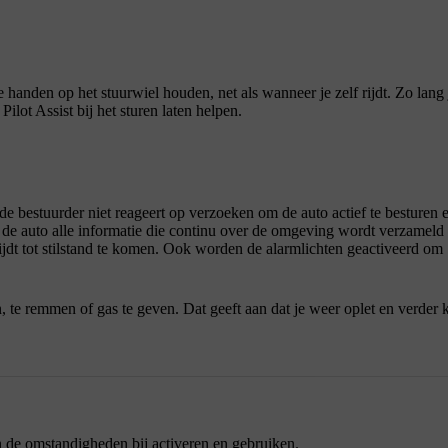
je handen op het stuurwiel houden, net als wanneer je zelf rijdt. Zo lang 
ilot Assist bij het sturen laten helpen.
de bestuurder niet reageert op verzoeken om de auto actief te besturen 
t de auto alle informatie die continu over de omgeving wordt verzamel
ijdt tot stilstand te komen. Ook worden de alarmlichten geactiveerd om
n, te remmen of gas te geven. Dat geeft aan dat je weer oplet en verder 
an de omstandigheden bij activeren en gebruiken.