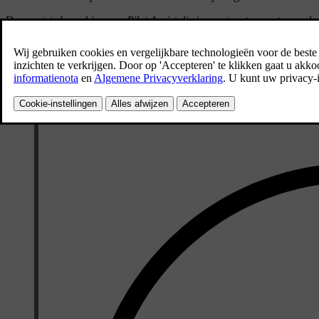
De grootste beperking van Pilot Assist die je moet weten gaat over de
nog altijd aandachtig blijven rijden en goed opletten. Jij bent verantwo
Pilot Assist weet niet wat jij of andere bestuurders willen doen. Deze f
oplettende bestuurder wel ziet. Het is jouw verantwoordelijkheid om c
jij denkt dat de functie goed werkt, kun je de functie je laten helpen bij