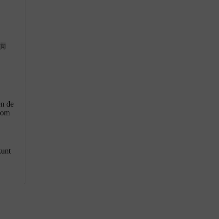
jij
en de
d om
kunt