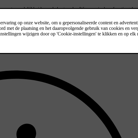
 verantwoordelijkheid van de bestuurder. Wanneer je deze functie gebru
ordelijkheid voor alle beslissingen, handelingen en reacties tijdens het r
unctie kan niet mogelijk gevaarlijke situaties voorspellen of identificer
ontinu de werking van Pilot Assist te evalueren en waar nodig in te gri
 het rijden.