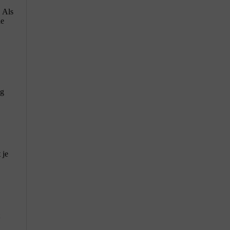
. Als
de
ig
 je