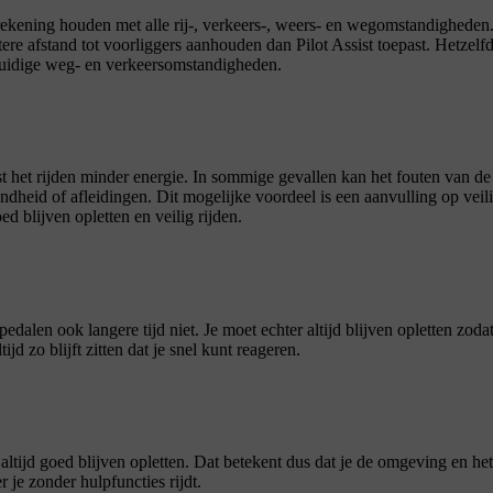
rekening houden met alle rij-, verkeers-, weers- en wegomstandigheden
tere afstand tot voorliggers aanhouden dan Pilot Assist toepast. Hetzelf
e huidige weg- en verkeersomstandigheden.
st het rijden minder energie. In sommige gevallen kan het fouten van de
dheid of afleidingen. Dit mogelijke voordeel is een aanvulling op veil
d blijven opletten en veilig rijden.
pedalen ook langere tijd niet. Je moet echter altijd blijven opletten zodat
jd zo blijft zitten dat je snel kunt reageren.
 altijd goed blijven opletten. Dat betekent dus dat je de omgeving en het
 je zonder hulpfuncties rijdt.