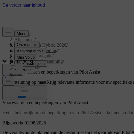
Support
/
Alle auto's
/
XC60 Plug-in Hybrid 2026
/
Gebruikershandleiding
/
Rijhulp en navigatie
/
Rijden met ondersteuning
/
Pilot Assist
/
Voorwaarden en beperkingen van Pilot Assist
Ondersteuning op maat
Krijg relevante informatie voor uw specifieke 
Inloggen
Voorwaarden en beperkingen van Pilot Assist
Het is belangrijk om de beperkingen van Pilot Assist te kennen, zodat 
Bijgewerkt 01/08/2025
De verantwoordelijkheid van de bestuurder bij het gebruik van Pilot A