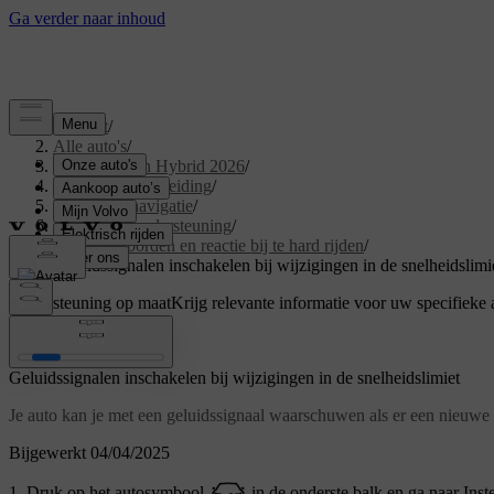
Support
/
Alle auto's
/
XC60 Plug-in Hybrid 2026
/
Gebruikershandleiding
/
Rijhulp en navigatie
/
Rijden met ondersteuning
/
Verkeersborden en reactie bij te hard rijden
/
Geluidssignalen inschakelen bij wijzigingen in de snelheidslimi
Ondersteuning op maat
Krijg relevante informatie voor uw specifieke 
Inloggen
Geluidssignalen inschakelen bij wijzigingen in de snelheidslimiet
Je auto kan je met een geluidssignaal waarschuwen als er een nieuwe s
Bijgewerkt 04/04/2025
Druk op het autosymbool
in de onderste balk en ga naar
Inst