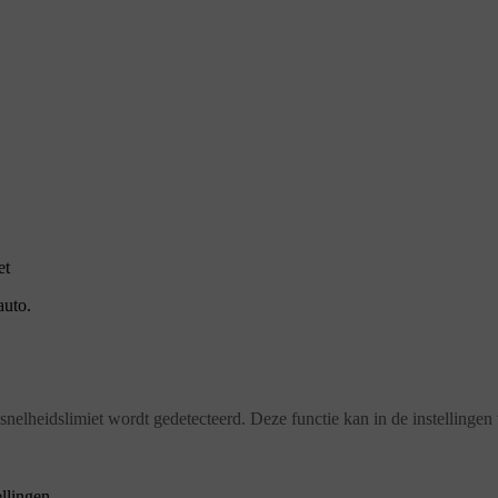
et
auto.
nelheidslimiet wordt gedetecteerd. Deze functie kan in de instellingen
ellingen
.