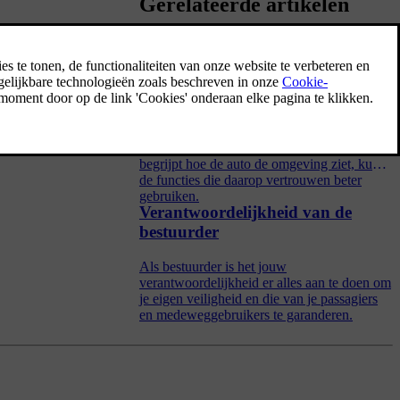
Gerelateerde artikelen
Detectie van de omgeving en
verkeer
In dit deel staat belangrijke informatie over
hoe camera's, radars en andere sensoren
werken, inclusief hun beperkingen. Als je
begrijpt hoe de auto de omgeving ziet, kun je
de functies die daarop vertrouwen beter
gebruiken.
Verantwoordelijkheid van de
bestuurder
Als bestuurder is het jouw
verantwoordelijkheid er alles aan te doen om
je eigen veiligheid en die van je passagiers
en medeweggebruikers te garanderen.