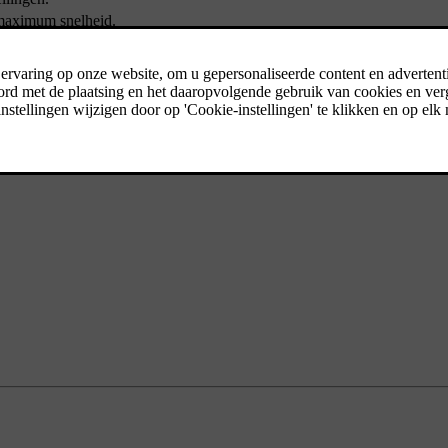
maximum snelheid
.
uit.