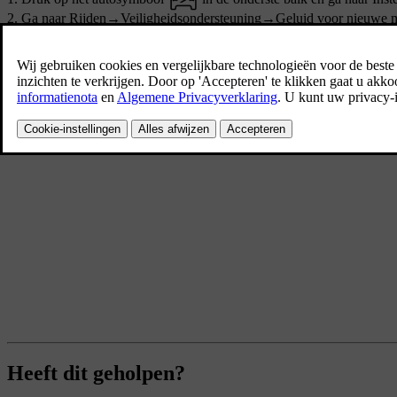
Ga naar
Rijden
→
Veiligheidsondersteuning
→
Geluid voor nieuwe 
Schakel geluidssignalen voor veranderingen in snelheidslimiet in of 
Heeft dit geholpen?