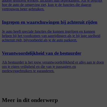
andere sensoren werken, inclusief hun beperkingen. Als je begrijpt
hoe de auto de omgeving ziet, kun je de functies die daarop
vertrouwen beter gebruiken.
Ingrepen en waarschuwingen bij achteruit rijden
Je auto heeft speciale functies die kunnen ingrijpen en kunnen
helpen bij het voorkomen van aanrijdingen als je bij lage snelheid
achteruit rijdt, bijvoorbeeld als je de auto parkeert.
Verantwoordelijkheid van de bestuurder
Als bestuurder is het jouw verantwoordelijkheid er alles aan te doen
om je eigen veiligheid en die van je passagiers en
medeweggebruikers te garanderen.
Meer in dit onderwerp