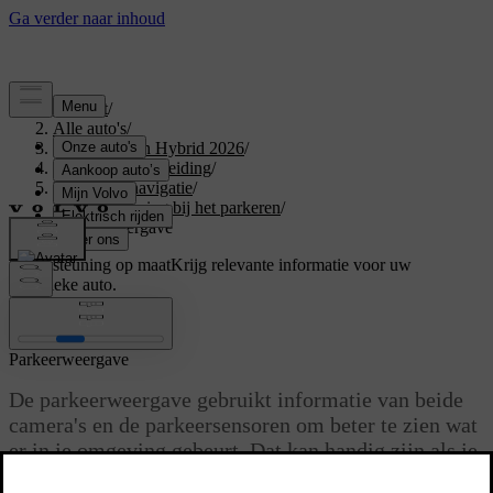
Support
/
Alle auto's
/
XC60 Plug-in Hybrid 2026
/
Gebruikershandleiding
/
Rijhulp en navigatie
/
Ondersteuning bij het parkeren
/
Parkeerweergave
Ondersteuning op maat
Krijg relevante informatie voor uw
specifieke auto.
Inloggen
Parkeerweergave
De parkeerweergave gebruikt informatie van beide
camera's en de parkeersensoren om beter te zien wat
er in je omgeving gebeurt. Dat kan handig zijn als je
bij lage snelheid manoeuvreert, bijvoorbeeld bij het