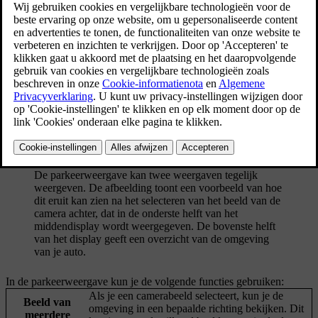
parkeren.
Bijgewerkt 04/04/2025
De parkeerweergave kan twee weergaven tegelijk
weergeven. De afbeelding toont een voorbeeld van hoe
dit eruit kan zien na het selecteren van het beeld van de
camera achter, dat in de onderste helft van het
middendisplay wordt weergegeven. De bovenste helft
van het display geeft een overzicht van de omgeving
van je auto.
In de parkeerweergave kun je de volgende functies gebruiken:
Als je een camerabeeld selecteert, kun je de
Beeld van
omgeving in een bepaalde richting bekijken. Dit
meerdere