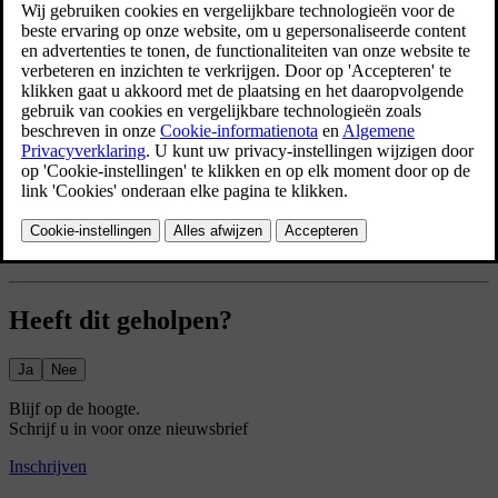
Je opent de klimaatinstellingen door op het ventilatorsymbool
in de onderste balk te drukken en naar de instellingen te gaan
.
Er zijn diverse klimaatfunctie die je automatisch kunt laten
inschakelen en waarvoor je het verwarmingsniveau kunt instellen.
Voorbeelden daarvan zijn:
Stoelverwarming
Stuurwielverwarming
Achterruitverwarming
Hulpverwarming
Heeft dit geholpen?
Ja
Nee