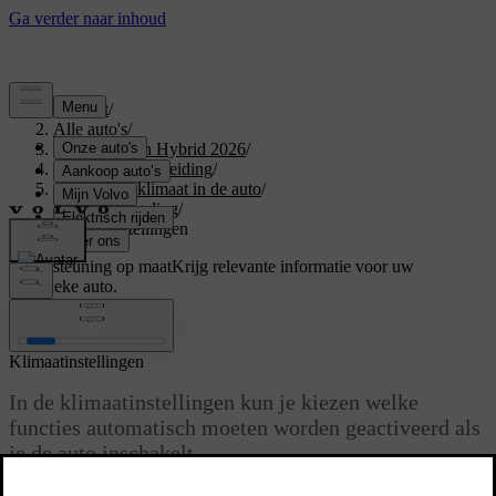
Support
/
Alle auto's
/
XC60 Plug-in Hybrid 2026
/
Gebruikershandleiding
/
Comfort en klimaat in de auto
/
Klimaatregeling
/
Klimaatinstellingen
Ondersteuning op maat
Krijg relevante informatie voor uw
specifieke auto.
Inloggen
Klimaatinstellingen
In de klimaatinstellingen kun je kiezen welke
functies automatisch moeten worden geactiveerd als
je de auto inschakelt.
Bijgewerkt 04/04/2025