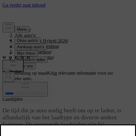
Support
/
Alle auto's
/
XC60 Plug-in Hybrid 2026
/
Gebruikershandleiding
/
Opladen en tanken
/
Laadtijd en -status
/
Laadtijden
Ondersteuning op maat
Krijg relevante informatie voor uw
specifieke auto.
Inloggen
Laadtijden
De tijd die je auto nodig heeft om op te laden, is
afhankelijk van het laadtype en diverse andere
factoren. De genoemde laadtijden zijn bij
benadering.