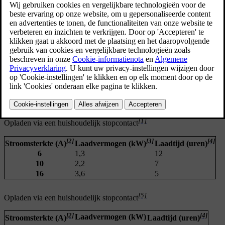
Bijgewerkt 16/04/2025
Enkele voorbeelden van factoren die de laadtijd kunnen
beïnvloeden:
preconditioning
omgevingstemperatuur
accutemperatuur
laadapparatuur
accugrootte
conditie van de accu en van de auto
infrastructuur.
[1]
Opladen via een huishoudelijk stopcontact
[2]
[3]
[4]
Stroomsterkte (A)
Laadvermogen (kW)
Laadtijd (uren)
6
1,3
12
10
2,2
7
16
3,6
5
[5]
Opladen via een huishoudelijk stopcontact
[2]
[4]
Laadvermogen (kW)
Stroomsterkte (A)
Laadtijd (uren)