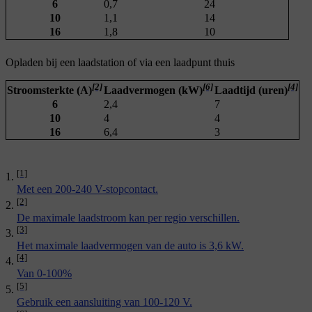
6
0,7
24
10
1,1
14
16
1,8
10
Opladen bij een laadstation of via een laadpunt thuis
[2]
[6]
[4]
Stroomsterkte (A)
Laadvermogen (kW)
Laadtijd (uren)
6
2,4
7
10
4
4
16
6,4
3
[1]
Met een 200-240 V-stopcontact.
[2]
De maximale laadstroom kan per regio verschillen.
[3]
Het maximale laadvermogen van de auto is 3,6 kW.
[4]
Van 0-100%
[5]
Gebruik een aansluiting van 100-120 V.