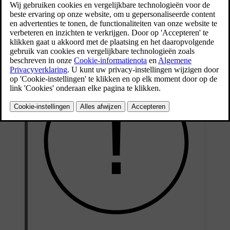
Apple CarPlay is een andere manier om je iPhone via de interface
van de auto te gebruiken. Je kunt bepaalde communicatie-,
navigatie- en media-apps op je iPhone gebruiken via het
middendisplay, de knoppen op het stuurwiel en de spraakbesturing.