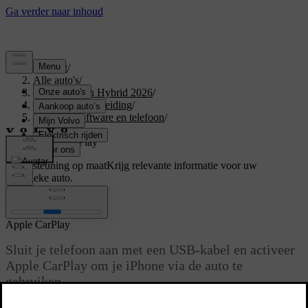
Support
/
Alle auto's
/
XC60 Plug-in Hybrid 2026
/
Gebruikershandleiding
/
Displays, software en telefoon
/
Telefoon
/
Apple CarPlay
Ondersteuning op maat
Krijg relevante informatie voor uw
specifieke auto.
Inloggen
Apple CarPlay
Sluit je telefoon aan met een USB-kabel en activeer
Apple CarPlay om je iPhone via de auto te
gebruiken.
Bijgewerkt 01/08/2025