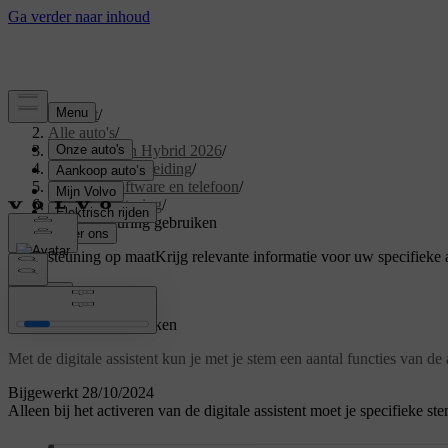
Support
/
Alle auto's
/
XC60 Plug-in Hybrid 2026
/
Gebruikershandleiding
/
Displays, software en telefoon
/
Spraakbesturing
/
Spraakbesturing gebruiken
Ondersteuning op maat
Krijg relevante informatie voor uw specifieke 
Inloggen
Spraakbesturing gebruiken
Met de digitale assistent kun je met je stem een aantal functies van de
Bijgewerkt 28/10/2024
Alleen bij het activeren van de digitale assistent moet je specifieke 