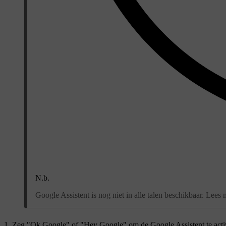
N.b.
Google Assistent is nog niet in alle talen beschikbaar. Lees
Zeg "
Ok Google
" of "
Hey Google
" om de Google Assistent te acti